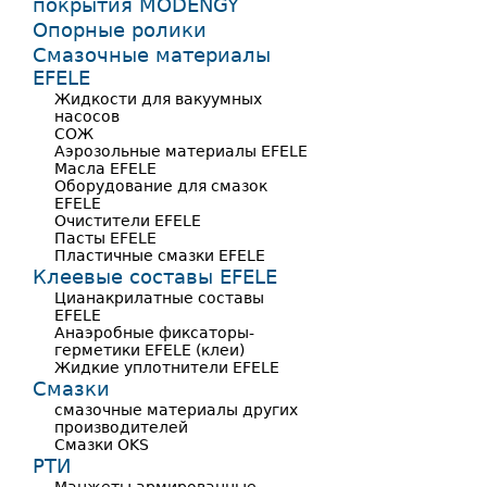
покрытия MODENGY
Опорные ролики
Смазочные материалы
EFELE
Жидкости для вакуумных
насосов
СОЖ
Аэрозольные материалы EFELE
Масла EFELE
Оборудование для смазок
EFELE
Очистители EFELE
Пасты EFELE
Пластичные смазки EFELE
Клеевые составы EFELE
Цианакрилатные составы
EFELE
Анаэробные фиксаторы-
герметики EFELE (клеи)
Жидкие уплотнители EFELE
Смазки
смазочные материалы других
производителей
Смазки OKS
РТИ