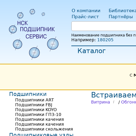
О компании
Библиотек
Прайс-лист
Партнёры
Наименование подшипника без пр
Например:
180205
Каталог
С
Подшипники
Встраиваем
Подшипники ART
Витрина
/
Обгон
Подшипники FBJ
Подшипники KOYO
Подшипники ГПЗ-10
Подшипники качения
Подшипники качения
Подшипники скольжения
Подшипниковые узлы