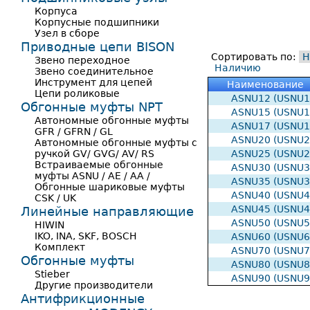
Корпуса
Корпусные подшипники
Узел в сборе
Приводные цепи BISON
Сортировать по:
Н
Звено переходное
Наличию
Звено соединительное
Инструмент для цепей
Наименование
Цепи роликовые
ASNU12 (USNU1
Обгонные муфты NPT
ASNU15 (USNU1
Автономные обгонные муфты
ASNU17 (USNU1
GFR / GFRN / GL
ASNU20 (USNU2
Автономные обгонные муфты с
ручкой GV/ GVG/ AV/ RS
ASNU25 (USNU2
Встраиваемые обгонные
ASNU30 (USNU3
муфты ASNU / AE / AA /
ASNU35 (USNU3
Обгонные шариковые муфты
ASNU40 (USNU4
CSK / UK
ASNU45 (USNU4
Линейные направляющие
ASNU50 (USNU5
HIWIN
IKO, INA, SKF, BOSCH
ASNU60 (USNU6
Комплект
ASNU70 (USNU7
Обгонные муфты
ASNU80 (USNU8
Stieber
ASNU90 (USNU9
Другие производители
Антифрикционные