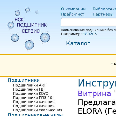
О компании
Библиотек
Прайс-лист
Партнёры
Наименование подшипника без пр
Например:
180205
Каталог
С
Подшипники
Инстру
Подшипники ART
Подшипники FBJ
Витрина
Подшипники KOYO
Подшипники ГПЗ-10
Предлага
Подшипники качения
Подшипники качения
ELORA (Ге
Подшипники скольжения
Подшипниковые узлы