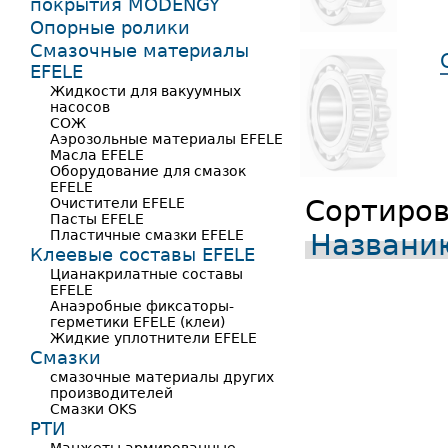
покрытия MODENGY
Опорные ролики
Смазочные материалы
EFELE
Жидкости для вакуумных
насосов
СОЖ
Аэрозольные материалы EFELE
Масла EFELE
Оборудование для смазок
EFELE
Сортиров
Очистители EFELE
Пасты EFELE
Пластичные смазки EFELE
Названи
Клеевые составы EFELE
Цианакрилатные составы
EFELE
Анаэробные фиксаторы-
герметики EFELE (клеи)
Жидкие уплотнители EFELE
Смазки
смазочные материалы других
производителей
Смазки OKS
РТИ