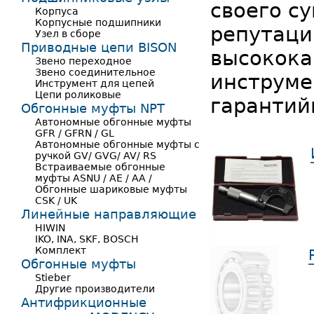
своего с
Корпуса
Корпусные подшипники
репутаци
Узел в сборе
Приводные цепи BISON
высокока
Звено переходное
Звено соединительное
инструме
Инструмент для цепей
Цепи роликовые
гарантий
Обгонные муфты NPT
Автономные обгонные муфты
GFR / GFRN / GL
Автономные обгонные муфты с
ручкой GV/ GVG/ AV/ RS
Встраиваемые обгонные
муфты ASNU / AE / AA /
Обгонные шариковые муфты
CSK / UK
Линейные направляющие
HIWIN
IKO, INA, SKF, BOSCH
Комплект
Обгонные муфты
Stieber
Другие производители
Антифрикционные