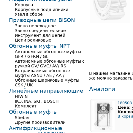
Корпуса
Корпусные подшипники
Узел в сборе
Приводные цепи BISON
Звено переходное
Звено соединительное
Инструмент для цепей
Цепи роликовые
Обгонные муфты NPT
Автономные обгонные муфты
GFR / GFRN / GL
Автономные обгонные муфты с
ручкой GV/ GVG/ AV/ RS
Встраиваемые обгонные
В нашем магазине 
муфты ASNU / AE / AA /
же можно заказать 
Обгонные шариковые муфты
CSK / UK
Аналоги
Линейные направляющие
HIWIN
IKO, INA, SKF, BOSCH
180508
Комплект
Цена:
Обгонные муфты
Кол-во
В корзи
Stieber
Другие производители
Антифрикционные