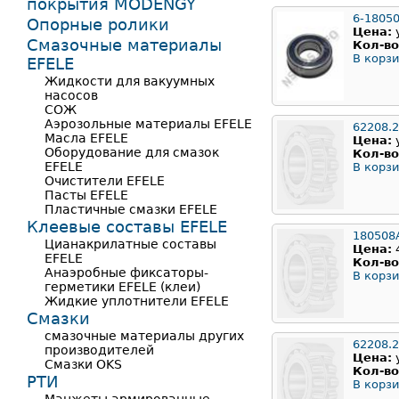
покрытия MODENGY
6-1805
Опорные ролики
Цена:
Смазочные материалы
Кол-во
В корзи
EFELE
Жидкости для вакуумных
насосов
СОЖ
Аэрозольные материалы EFELE
62208.
Масла EFELE
Цена:
Оборудование для смазок
Кол-во
EFELE
В корзи
Очистители EFELE
Пасты EFELE
Пластичные смазки EFELE
Клеевые составы EFELE
180508
Цианакрилатные составы
Цена:
EFELE
Кол-во
Анаэробные фиксаторы-
В корзи
герметики EFELE (клеи)
Жидкие уплотнители EFELE
Смазки
смазочные материалы других
62208.
производителей
Цена:
Смазки OKS
Кол-во
РТИ
В корзи