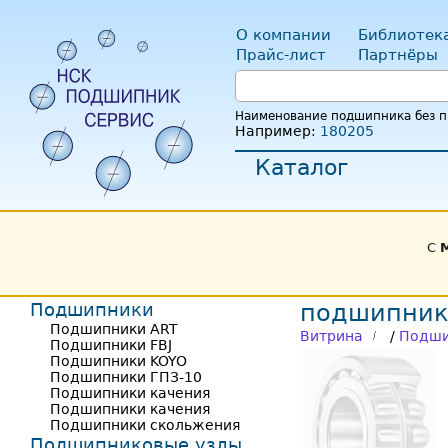
О компании
Библиотек
Прайс-лист
Партнёры
Наименование подшипника без пр
Например:
180205
Каталог
С
Подшипники
подшипник
Подшипники ART
Витрина
/
Подши
Подшипники FBJ
Подшипники KOYO
Подшипники ГПЗ-10
Подшипники качения
Подшипники качения
Подшипники скольжения
Подшипниковые узлы