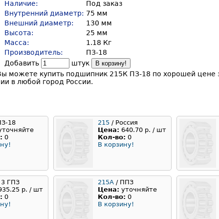
Наличие:
Под заказ
Внутренний диаметр:
75 мм
Внешний диаметр:
130 мм
Высота:
25 мм
Масса:
1.18 Кг
Производитель:
ПЗ-18
Добавить
штук
В корзину!
Вы можете купить подшипник 215К ПЗ-18 по хорошей цене 
ии в любой город России.
ПЗ-18
215
/ Россия
уточняйте
Цена:
640.70 р. / шт
:
0
Кол-во:
0
ну!
В корзину!
 3 ГПЗ
215А
/ ППЗ
935.25 р. / шт
Цена:
уточняйте
:
0
Кол-во:
0
ну!
В корзину!