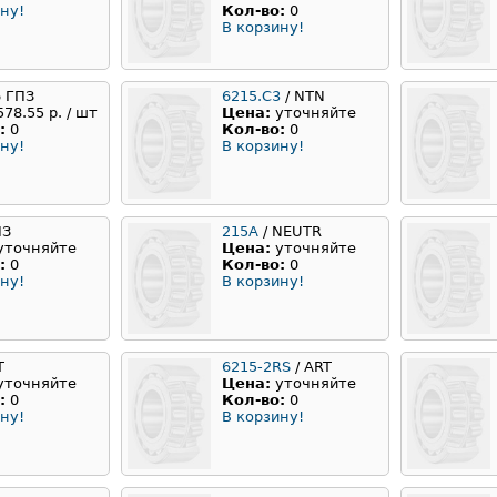
ну!
Кол-во:
0
В корзину!
6 ГПЗ
6215.C3
/ NTN
578.55 р. / шт
Цена:
уточняйте
:
0
Кол-во:
0
ну!
В корзину!
ПЗ
215А
/ NEUTR
уточняйте
Цена:
уточняйте
:
0
Кол-во:
0
ну!
В корзину!
T
6215-2RS
/ ART
уточняйте
Цена:
уточняйте
:
0
Кол-во:
0
ну!
В корзину!