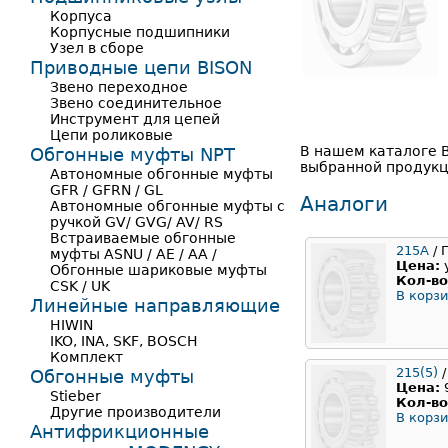
Корпуса
Корпусные подшипники
Узел в сборе
Приводные цепи BISON
Звено переходное
Звено соединительное
Инструмент для цепей
Цепи роликовые
В нашем каталоге 
Обгонные муфты NPT
выбранной продукц
Автономные обгонные муфты
GFR / GFRN / GL
Аналоги
Автономные обгонные муфты с
ручкой GV/ GVG/ AV/ RS
Встраиваемые обгонные
215А
/ 
муфты ASNU / AE / AA /
Цена:
Обгонные шариковые муфты
Кол-во
CSK / UK
В корзи
Линейные направляющие
HIWIN
IKO, INA, SKF, BOSCH
Комплект
215(5)
/
Обгонные муфты
Цена:
Stieber
Кол-во
Другие производители
В корзи
Антифрикционные