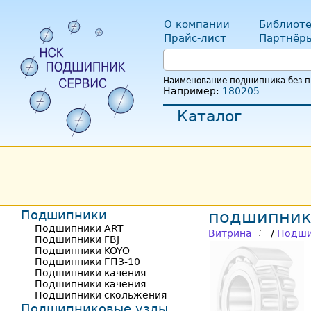
О компании
Библиоте
Прайс-лист
Партнёр
Наименование подшипника без пр
Например:
180205
Каталог
Подшипники
подшипник
Подшипники ART
Витрина
/
Подши
Подшипники FBJ
Подшипники KOYO
Подшипники ГПЗ-10
Подшипники качения
Подшипники качения
Подшипники скольжения
Подшипниковые узлы