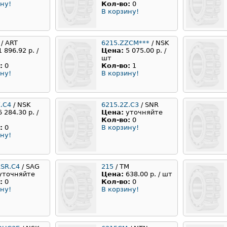
ну!
Кол-во:
0
В корзину!
/ ART
6215.ZZCM***
/ NSK
1 896.92 р. /
Цена:
5 075.00 р. /
шт
:
0
Кол-во:
1
ну!
В корзину!
.C4
/ NSK
6215.2Z.С3
/ SNR
6 284.30 р. /
Цена:
уточняйте
Кол-во:
0
:
0
В корзину!
ну!
RSR.С4
/ SAG
215
/ TM
уточняйте
Цена:
638.00 р. / шт
:
0
Кол-во:
0
ну!
В корзину!