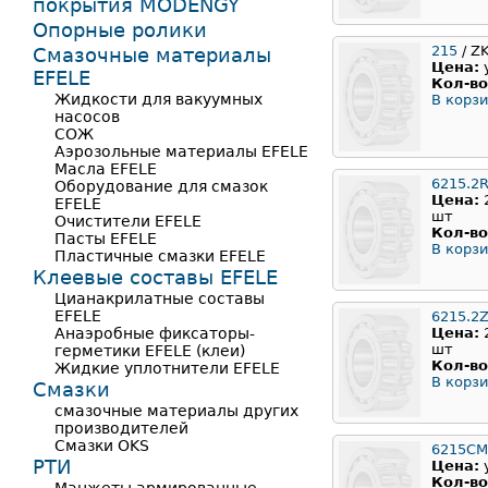
покрытия MODENGY
Опорные ролики
215
/ Z
Смазочные материалы
Цена:
EFELE
Кол-во
Жидкости для вакуумных
В корзи
насосов
СОЖ
Аэрозольные материалы EFELE
Масла EFELE
6215.2
Оборудование для смазок
Цена:
EFELE
шт
Очистители EFELE
Кол-во
Пасты EFELE
В корзи
Пластичные смазки EFELE
Клеевые составы EFELE
Цианакрилатные составы
EFELE
6215.2Z
Анаэробные фиксаторы-
Цена:
шт
герметики EFELE (клеи)
Кол-во
Жидкие уплотнители EFELE
В корзи
Смазки
смазочные материалы других
производителей
Смазки OKS
6215CM
РТИ
Цена:
Кол-во