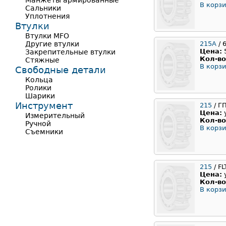
Манжеты армированные
В корзи
Сальники
Уплотнения
Втулки
Втулки MFO
Другие втулки
215A
/ 
Цена:
Закрепительные втулки
Кол-во
Стяжные
В корзи
Свободные детали
Кольца
Ролики
Шарики
Инструмент
215
/ Г
Цена:
Измерительный
Кол-во
Ручной
В корзи
Съемники
215
/ FL
Цена:
Кол-во
В корзи