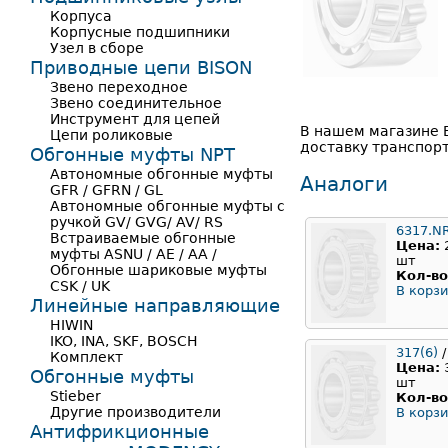
Корпуса
Корпусные подшипники
Узел в сборе
Приводные цепи BISON
Звено переходное
Звено соединительное
Инструмент для цепей
В нашем магазине 
Цепи роликовые
доставку транспорт
Обгонные муфты NPT
Автономные обгонные муфты
Аналоги
GFR / GFRN / GL
Автономные обгонные муфты с
ручкой GV/ GVG/ AV/ RS
6317.N
Встраиваемые обгонные
Цена:
муфты ASNU / AE / AA /
шт
Обгонные шариковые муфты
Кол-во
CSK / UK
В корзи
Линейные направляющие
HIWIN
IKO, INA, SKF, BOSCH
317(6)
/
Комплект
Цена:
Обгонные муфты
шт
Stieber
Кол-во
Другие производители
В корзи
Антифрикционные