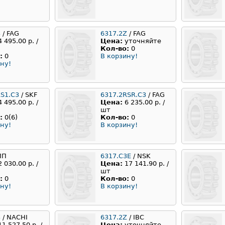
3
/ FAG
6317.2Z
/ FAG
4 495.00 р. /
Цена:
уточняйте
Кол-во:
0
:
0
В корзину!
ну!
RS1.C3
/ SKF
6317.2RSR.C3
/ FAG
4 495.00 р. /
Цена:
6 235.00 р. /
шт
:
0(6)
Кол-во:
0
ну!
В корзину!
ПП
6317.C3E
/ NSK
2 030.00 р. /
Цена:
17 141.90 р. /
шт
:
0
Кол-во:
0
ну!
В корзину!
3
/ NACHI
6317.2Z
/ IBC
11 527.50 р. /
Цена:
уточняйте