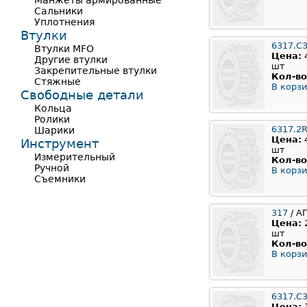
Манжеты армированные
Сальники
Уплотнения
Втулки
6317.C
Втулки MFO
Цена:
Другие втулки
шт
Закрепительные втулки
Кол-во
Стяжные
В корзи
Свободные детали
Кольца
Ролики
6317.2
Шарики
Цена:
Инструмент
шт
Измерительный
Кол-во
Ручной
В корзи
Съемники
317
/ А
Цена:
шт
Кол-во
В корзи
6317.C
Цена: