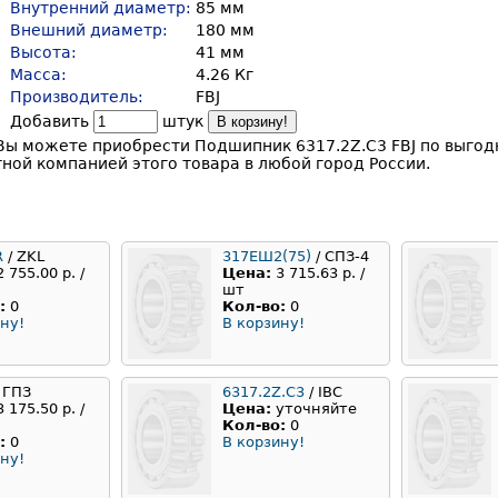
Внутренний диаметр:
85 мм
Внешний диаметр:
180 мм
Высота:
41 мм
Масса:
4.26 Кг
Производитель:
FBJ
Добавить
штук
В корзину!
Вы можете приобрести Подшипник 6317.2Z.C3 FBJ по выгодн
ной компанией этого товара в любой город России.
R
/ ZKL
317ЕШ2(75)
/ СПЗ-4
2 755.00 р. /
Цена:
3 715.63 р. /
шт
:
0
Кол-во:
0
ну!
В корзину!
 ГПЗ
6317.2Z.C3
/ IBC
3 175.50 р. /
Цена:
уточняйте
Кол-во:
0
:
0
В корзину!
ну!