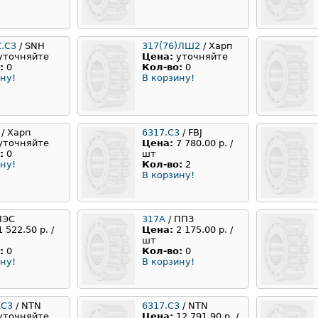
Z.C3
/ SNH
317(76)ЛШ2
/ Харп
уточняйте
Цена:
уточняйте
:
0
Кол-во:
0
ну!
В корзину!
/ Харп
6317.C3
/ FBJ
уточняйте
Цена:
7 780.00 р. /
:
0
шт
ну!
Кол-во:
2
В корзину!
ПЭС
317A
/ ППЗ
1 522.50 р. /
Цена:
2 175.00 р. /
шт
:
0
Кол-во:
0
ну!
В корзину!
ZC3
/ NTN
6317.C3
/ NTN
уточняйте
Цена:
12 791.90 р. /