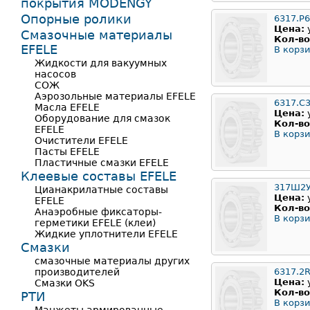
покрытия MODENGY
Опорные ролики
6317.P
Цена:
Смазочные материалы
Кол-во
EFELE
В корзи
Жидкости для вакуумных
насосов
СОЖ
Аэрозольные материалы EFELE
6317.C
Масла EFELE
Цена:
Оборудование для смазок
Кол-во
EFELE
В корзи
Очистители EFELE
Пасты EFELE
Пластичные смазки EFELE
Клеевые составы EFELE
317Ш2У
Цианакрилатные составы
Цена:
EFELE
Кол-во
Анаэробные фиксаторы-
В корзи
герметики EFELE (клеи)
Жидкие уплотнители EFELE
Смазки
смазочные материалы других
производителей
6317.2
Цена:
Смазки OKS
Кол-во
РТИ
В корзи