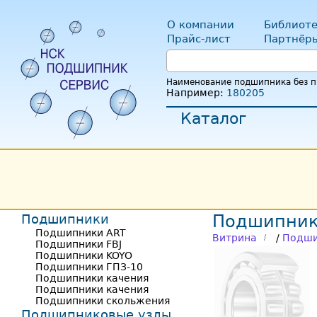
О компании
Библиоте
Прайс-лист
Партнёр
Наименование подшипника без пр
Например:
180205
Каталог
Подшипники
Подшипник
Подшипники ART
Витрина
/
Подши
Подшипники FBJ
Подшипники KOYO
Подшипники ГПЗ-10
Подшипники качения
Подшипники качения
Подшипники скольжения
Подшипниковые узлы