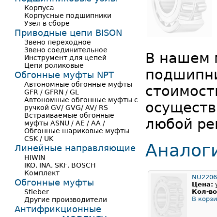
Корпуса
Корпусные подшипники
Узел в сборе
Приводные цепи BISON
Звено переходное
Звено соединительное
В нашем 
Инструмент для цепей
Цепи роликовые
подшипни
Обгонные муфты NPT
Автономные обгонные муфты
стоимост
GFR / GFRN / GL
Автономные обгонные муфты с
осуществ
ручкой GV/ GVG/ AV/ RS
Встраиваемые обгонные
любой ре
муфты ASNU / AE / AA /
Обгонные шариковые муфты
CSK / UK
Аналог
Линейные направляющие
HIWIN
IKO, INA, SKF, BOSCH
Комплект
NU2206
Обгонные муфты
Цена:
Stieber
Кол-во
В корзи
Другие производители
Антифрикционные