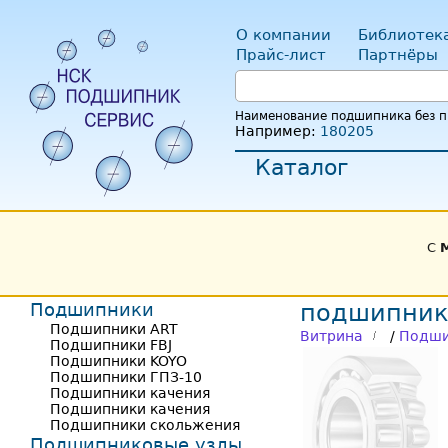
О компании
Библиотек
Прайс-лист
Партнёры
Наименование подшипника без пр
Например:
180205
Каталог
С
Подшипники
подшипник 
Подшипники ART
Витрина
/
Подши
Подшипники FBJ
Подшипники KOYO
Подшипники ГПЗ-10
Подшипники качения
Подшипники качения
Подшипники скольжения
Подшипниковые узлы