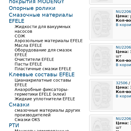
покрытия MODENGY
Опорные ролики
NU2206
Смазочные материалы
Цена:
EFELE
Кол-во
В корзи
Жидкости для вакуумных
насосов
СОЖ
Аэрозольные материалы EFELE
Масла EFELE
NU2206
Оборудование для смазок
Цена:
EFELE
шт
Очистители EFELE
Кол-во
Пасты EFELE
В корзи
Пластичные смазки EFELE
Клеевые составы EFELE
Цианакрилатные составы
32506
/
EFELE
Цена:
Анаэробные фиксаторы-
Кол-во
герметики EFELE (клеи)
В корзи
Жидкие уплотнители EFELE
Смазки
смазочные материалы других
производителей
NU220
Смазки OKS
Цена:
РТИ
шт