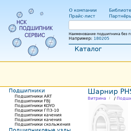
О компании
Библиоте
Прайс-лист
Партнёр
Наименование подшипника без пр
Например:
180205
Каталог
Подшипники
Шарнир PH
Подшипники ART
Витрина
/
Подши
Подшипники FBJ
Подшипники KOYO
Подшипники ГПЗ-10
Подшипники качения
Подшипники качения
Подшипники скольжения
Подшипниковые узлы