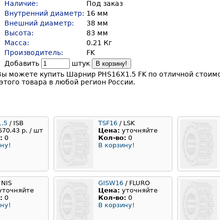
Наличие:
Под заказ
Внутренний диаметр:
16 мм
Внешний диаметр:
38 мм
Высота:
83 мм
Масса:
0.21 Кг
Производитель:
FK
Добавить
штук
В корзину!
Вы можете купить Шарнир PHS16X1.5 FK по отличной стоимо
этого товара в любой регион России.
1.5
/ ISB
TSF16
/ LSK
670.43 р. / шт
Цена:
уточняйте
:
0
Кол-во:
0
ну!
В корзину!
 NIS
GISW16
/ FLURO
уточняйте
Цена:
уточняйте
:
0
Кол-во:
0
ну!
В корзину!