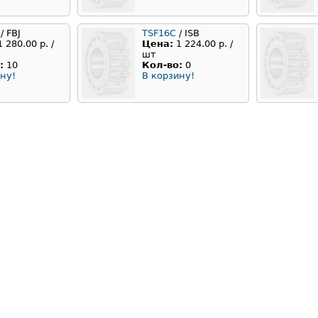
/ FBJ
TSF16C
/ ISB
1 280.00 р. /
Цена:
1 224.00 р. /
шт
:
10
Кол-во:
0
ну!
В корзину!