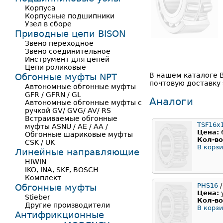
Корпуса
Корпусные подшипники
Узел в сборе
Приводные цепи BISON
Звено переходное
Звено соединительное
Инструмент для цепей
Цепи роликовые
В нашем каталоге 
Обгонные муфты NPT
почтовую доставку 
Автономные обгонные муфты
GFR / GFRN / GL
Аналоги
Автономные обгонные муфты с
ручкой GV/ GVG/ AV/ RS
Встраиваемые обгонные
TSF16x
муфты ASNU / AE / AA /
Цена:
Обгонные шариковые муфты
Кол-во
CSK / UK
В корзи
Линейные направляющие
HIWIN
IKO, INA, SKF, BOSCH
Комплект
PHS16
/
Обгонные муфты
Цена:
Stieber
Кол-во
Другие производители
В корзи
Антифрикционные