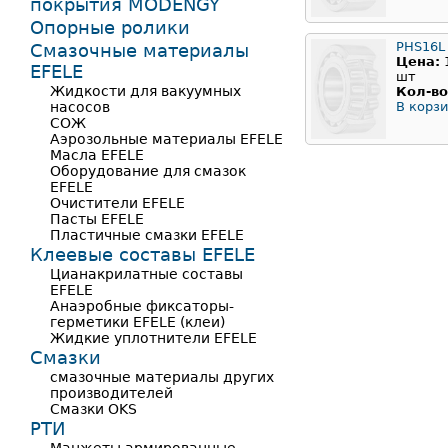
покрытия MODENGY
Опорные ролики
PHS16L
Смазочные материалы
Цена:
EFELE
шт
Жидкости для вакуумных
Кол-во
насосов
В корзи
СОЖ
Аэрозольные материалы EFELE
Масла EFELE
Оборудование для смазок
EFELE
Очистители EFELE
Пасты EFELE
Пластичные смазки EFELE
Клеевые составы EFELE
Цианакрилатные составы
EFELE
Анаэробные фиксаторы-
герметики EFELE (клеи)
Жидкие уплотнители EFELE
Смазки
смазочные материалы других
производителей
Смазки OKS
РТИ