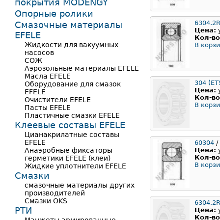
покрытия MODENGY
Опорные ролики
6304.2
Смазочные материалы
Цена:
EFELE
Кол-во
Жидкости для вакуумных
В корзи
насосов
СОЖ
Аэрозольные материалы EFELE
Масла EFELE
304 (ЕТ
Оборудование для смазок
Цена:
EFELE
Кол-во
Очистители EFELE
В корзи
Пасты EFELE
Пластичные смазки EFELE
Клеевые составы EFELE
Цианакрилатные составы
EFELE
60304
/
Анаэробные фиксаторы-
Цена:
Кол-во
герметики EFELE (клеи)
В корзи
Жидкие уплотнители EFELE
Смазки
смазочные материалы других
производителей
Смазки OKS
6304.2
РТИ
Цена:
Кол-во