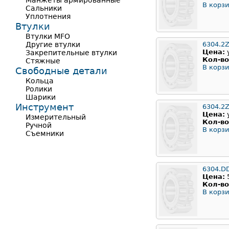
Манжеты армированные
В корзи
Сальники
Уплотнения
Втулки
Втулки MFO
Другие втулки
6304.2
Цена:
Закрепительные втулки
Кол-во
Стяжные
В корзи
Свободные детали
Кольца
Ролики
Шарики
Инструмент
6304.2Z
Цена:
Измерительный
Кол-во
Ручной
В корзи
Съемники
6304.D
Цена:
Кол-во
В корзи