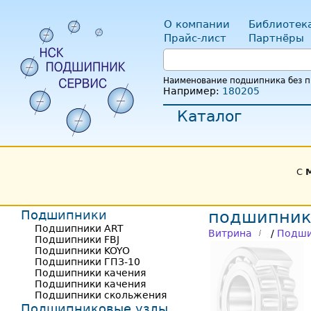
О компании
Библиотек
Прайс-лист
Партнёры
Наименование подшипника без пр
Например:
180205
Каталог
С
Подшипники
подшипник 
Подшипники ART
Витрина
/
Подши
Подшипники FBJ
Подшипники KOYO
Подшипники ГПЗ-10
Подшипники качения
Подшипники качения
Подшипники скольжения
Подшипниковые узлы