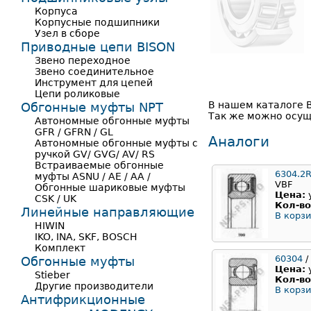
Корпуса
Корпусные подшипники
Узел в сборе
Приводные цепи BISON
Звено переходное
Звено соединительное
Инструмент для цепей
Цепи роликовые
В нашем каталоге В
Обгонные муфты NPT
Так же можно осущ
Автономные обгонные муфты
GFR / GFRN / GL
Аналоги
Автономные обгонные муфты с
ручкой GV/ GVG/ AV/ RS
Встраиваемые обгонные
6304.2
муфты ASNU / AE / AA /
VBF
Обгонные шариковые муфты
Цена:
CSK / UK
Кол-во
Линейные направляющие
В корзи
HIWIN
IKO, INA, SKF, BOSCH
Комплект
60304
/
Обгонные муфты
Цена:
Stieber
Кол-во
Другие производители
В корзи
Антифрикционные