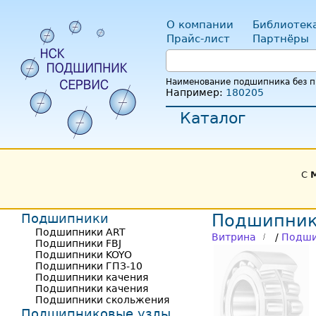
О компании
Библиотек
Прайс-лист
Партнёры
Наименование подшипника без пр
Например:
180205
Каталог
С
Подшипники
Подшипник
Подшипники ART
Витрина
/
Подши
Подшипники FBJ
Подшипники KOYO
Подшипники ГПЗ-10
Подшипники качения
Подшипники качения
Подшипники скольжения
Подшипниковые узлы