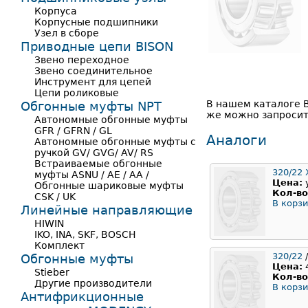
Корпуса
Корпусные подшипники
Узел в сборе
Приводные цепи BISON
Звено переходное
Звено соединительное
Инструмент для цепей
Цепи роликовые
В нашем каталоге В
Обгонные муфты NPT
же можно запросит
Автономные обгонные муфты
GFR / GFRN / GL
Аналоги
Автономные обгонные муфты с
ручкой GV/ GVG/ AV/ RS
Встраиваемые обгонные
320/22 
муфты ASNU / AE / AA /
Цена:
Обгонные шариковые муфты
Кол-во
CSK / UK
В корзи
Линейные направляющие
HIWIN
IKO, INA, SKF, BOSCH
Комплект
320/22
/
Обгонные муфты
Цена:
Stieber
Кол-во
Другие производители
В корзи
Антифрикционные