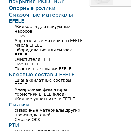
покрытия MODENGY
Опорные ролики
Смазочные материалы
EFELE
Жидкости для вакуумных
насосов
СОЖ
Аэрозольные материалы EFELE
Масла EFELE
Оборудование для смазок
EFELE
Очистители EFELE
Пасты EFELE
Пластичные смазки EFELE
Клеевые составы EFELE
Цианакрилатные составы
EFELE
Анаэробные фиксаторы-
герметики EFELE (клеи)
Жидкие уплотнители EFELE
Смазки
смазочные материалы других
производителей
Смазки OKS
РТИ