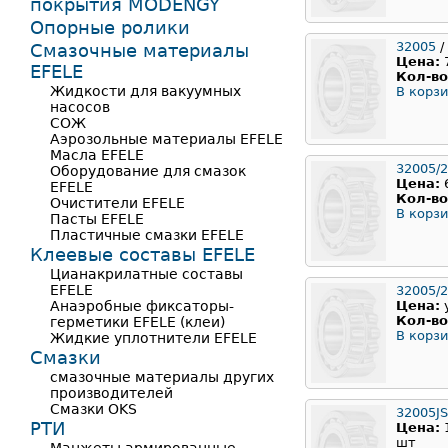
покрытия MODENGY
Опорные ролики
32005
/
Смазочные материалы
Цена:
EFELE
Кол-во
Жидкости для вакуумных
В корзи
насосов
СОЖ
Аэрозольные материалы EFELE
Масла EFELE
32005/2
Оборудование для смазок
Цена:
EFELE
Кол-во
Очистители EFELE
В корзи
Пасты EFELE
Пластичные смазки EFELE
Клеевые составы EFELE
Цианакрилатные составы
EFELE
32005/
Анаэробные фиксаторы-
Цена:
Кол-во
герметики EFELE (клеи)
В корзи
Жидкие уплотнители EFELE
Смазки
смазочные материалы других
производителей
Смазки OKS
32005JS
РТИ
Цена:
шт