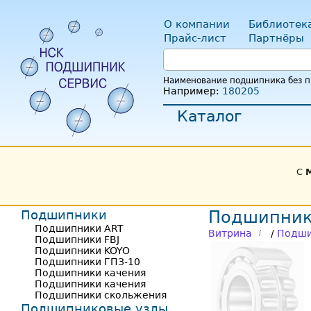
О компании
Библиотек
Прайс-лист
Партнёры
Наименование подшипника без пр
Например:
180205
Каталог
С
Подшипники
Подшипник
Подшипники ART
Витрина
/
Подши
Подшипники FBJ
Подшипники KOYO
Подшипники ГПЗ-10
Подшипники качения
Подшипники качения
Подшипники скольжения
Подшипниковые узлы