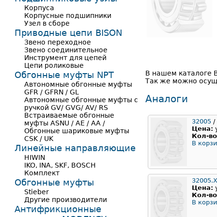
Корпуса
Корпусные подшипники
Узел в сборе
Приводные цепи BISON
Звено переходное
Звено соединительное
Инструмент для цепей
Цепи роликовые
В нашем каталоге 
Обгонные муфты NPT
Так же можно осущ
Автономные обгонные муфты
GFR / GFRN / GL
Аналоги
Автономные обгонные муфты с
ручкой GV/ GVG/ AV/ RS
Встраиваемые обгонные
32005
/
муфты ASNU / AE / AA /
Цена:
Обгонные шариковые муфты
Кол-во
CSK / UK
В корзи
Линейные направляющие
HIWIN
IKO, INA, SKF, BOSCH
Комплект
32005.
Обгонные муфты
Цена:
Stieber
Кол-во
Другие производители
В корзи
Антифрикционные