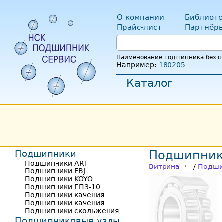
О компании
Библиоте
Прайс-лист
Партнёр
Наименование подшипника без пр
Например:
180205
Каталог
Подшипники
Подшипник
Подшипники ART
Витрина
/
Подши
Подшипники FBJ
Подшипники KOYO
Подшипники ГПЗ-10
Подшипники качения
Подшипники качения
Подшипники скольжения
Подшипниковые узлы