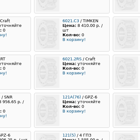
 Craft
6021.C3
/ TIMKEN
уточняйте
Цена:
8 410.00 р. /
:
0
шт
ну!
Кол-во:
0
В корзину!
ART
6021.2RS
/ Craft
уточняйте
Цена:
уточняйте
:
0
Кол-во:
0
ну!
В корзину!
3
/ SNR
121А(76)
/ GPZ-6
8 956.65 р. /
Цена:
уточняйте
Кол-во:
0
:
0
В корзину!
ну!
GPZ-6
121(5)
/ 4 ГПЗ
906.25 р. / шт
Цена:
1 595.00 р. /