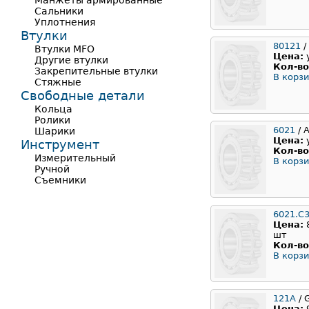
Манжеты армированные
Сальники
Уплотнения
Втулки
80121
/
Втулки MFO
Цена:
Другие втулки
Кол-во
Закрепительные втулки
В корзи
Стяжные
Свободные детали
Кольца
Ролики
6021
/ 
Шарики
Цена:
Инструмент
Кол-во
Измерительный
В корзи
Ручной
Съемники
6021.C
Цена:
шт
Кол-во
В корзи
121А
/ 
Цена: