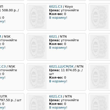
ПП
6021.C3
/ Koyo
1 508.00 р. /
Цена:
уточняйте
Кол-во:
0
:
0
В корзину!
ну!
M
/ NSK
6021
/ NTN
уточняйте
Цена:
уточняйте
:
0
Кол-во:
0
ну!
В корзину!
Z.C3
/ NSK
6021.LLUCM/5K
/ NTN
уточняйте
Цена:
11 874.05 р. /
:
0
шт
ну!
Кол-во:
0
В корзину!
EUTR
6021.C3
/ NTN
797.50 р. / шт
Цена:
уточняйте
:
0
Кол-во:
0
ну!
В корзину!