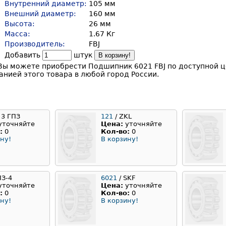
Внутренний диаметр:
105 мм
Внешний диаметр:
160 мм
Высота:
26 мм
Масса:
1.67 Кг
Производитель:
FBJ
Добавить
штук
В корзину!
Вы можете приобрести Подшипник 6021 FBJ по доступной ц
нией этого товара в любой город России.
 3 ГПЗ
121
/ ZKL
уточняйте
Цена:
уточняйте
:
0
Кол-во:
0
ну!
В корзину!
ПЗ-4
6021
/ SKF
уточняйте
Цена:
уточняйте
:
0
Кол-во:
0
ну!
В корзину!