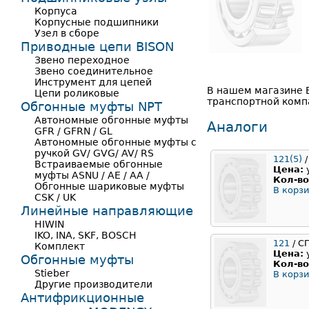
Корпуса
Корпусные подшипники
Узел в сборе
Приводные цепи BISON
Звено переходное
Звено соединительное
Инструмент для цепей
В нашем магазине 
Цепи роликовые
транспортной компа
Обгонные муфты NPT
Автономные обгонные муфты
Аналоги
GFR / GFRN / GL
Автономные обгонные муфты с
ручкой GV/ GVG/ AV/ RS
121(5)
/
Встраиваемые обгонные
Цена:
муфты ASNU / AE / AA /
Кол-во
Обгонные шариковые муфты
В корзи
CSK / UK
Линейные направляющие
HIWIN
IKO, INA, SKF, BOSCH
121
/ С
Комплект
Цена:
Обгонные муфты
Кол-во
Stieber
В корзи
Другие производители
Антифрикционные