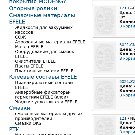
покрытия MODENGY
Опорные ролики
121
/ А
Цена:
Смазочные материалы
шт
EFELE
Кол-во
В корзи
Жидкости для вакуумных
насосов
СОЖ
Аэрозольные материалы EFELE
6021.C
Масла EFELE
Цена:
Оборудование для смазок
Кол-во
EFELE
В корзи
Очистители EFELE
Пасты EFELE
Пластичные смазки EFELE
Клеевые составы EFELE
6021.Z
Цианакрилатные составы
Цена:
EFELE
Кол-во
Анаэробные фиксаторы-
В корзи
герметики EFELE (клеи)
Жидкие уплотнители EFELE
Смазки
смазочные материалы других
производителей
121
/ N
Цена:
Смазки OKS
Кол-во
РТИ
В корзи