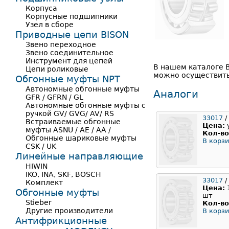
Корпуса
Корпусные подшипники
Узел в сборе
Приводные цепи BISON
Звено переходное
Звено соединительное
Инструмент для цепей
В нашем каталоге 
Цепи роликовые
можно осуществить
Обгонные муфты NPT
Автономные обгонные муфты
Аналоги
GFR / GFRN / GL
Автономные обгонные муфты с
ручкой GV/ GVG/ AV/ RS
33017
/
Встраиваемые обгонные
Цена:
муфты ASNU / AE / AA /
Кол-во
Обгонные шариковые муфты
В корзи
CSK / UK
Линейные направляющие
HIWIN
IKO, INA, SKF, BOSCH
33017
/
Комплект
Цена:
Обгонные муфты
шт
Stieber
Кол-во
Другие производители
В корзи
Антифрикционные