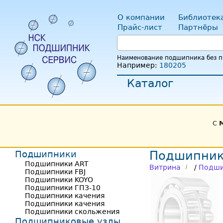
О компании
Библиотек
Прайс-лист
Партнёры
Наименование подшипника без пр
Например:
180205
Каталог
С
Подшипники
Подшипник
Подшипники ART
Витрина
/
Подши
Подшипники FBJ
Подшипники KOYO
Подшипники ГПЗ-10
Подшипники качения
Подшипники качения
Подшипники скольжения
Подшипниковые узлы