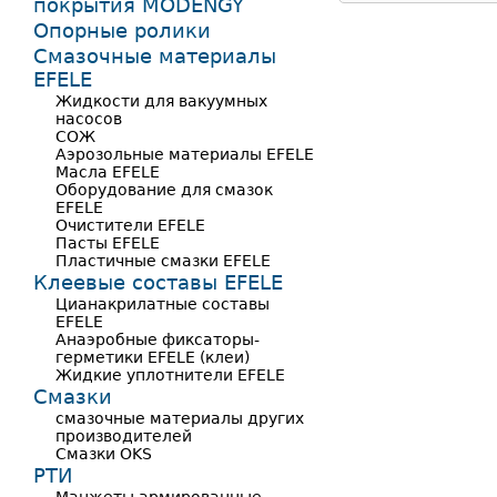
покрытия MODENGY
Опорные ролики
Смазочные материалы
EFELE
Жидкости для вакуумных
насосов
СОЖ
Аэрозольные материалы EFELE
Масла EFELE
Оборудование для смазок
EFELE
Очистители EFELE
Пасты EFELE
Пластичные смазки EFELE
Клеевые составы EFELE
Цианакрилатные составы
EFELE
Анаэробные фиксаторы-
герметики EFELE (клеи)
Жидкие уплотнители EFELE
Смазки
смазочные материалы других
производителей
Смазки OKS
РТИ