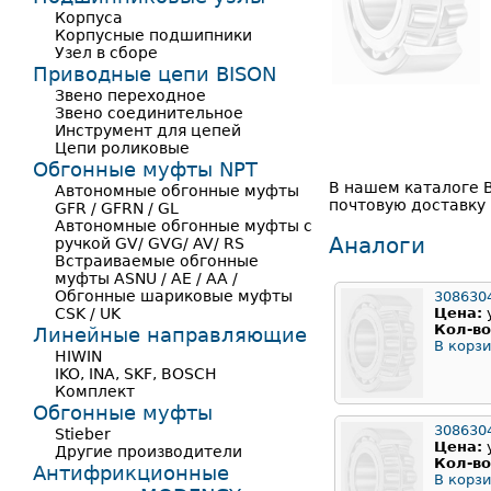
Корпуса
Корпусные подшипники
Узел в сборе
Приводные цепи BISON
Звено переходное
Звено соединительное
Инструмент для цепей
Цепи роликовые
Обгонные муфты NPT
В нашем каталоге 
Автономные обгонные муфты
почтовую доставку 
GFR / GFRN / GL
Автономные обгонные муфты с
Аналоги
ручкой GV/ GVG/ AV/ RS
Встраиваемые обгонные
муфты ASNU / AE / AA /
Обгонные шариковые муфты
308630
CSK / UK
Цена:
Кол-во
Линейные направляющие
В корзи
HIWIN
IKO, INA, SKF, BOSCH
Комплект
Обгонные муфты
308630
Stieber
Цена:
Другие производители
Кол-во
Антифрикционные
В корзи