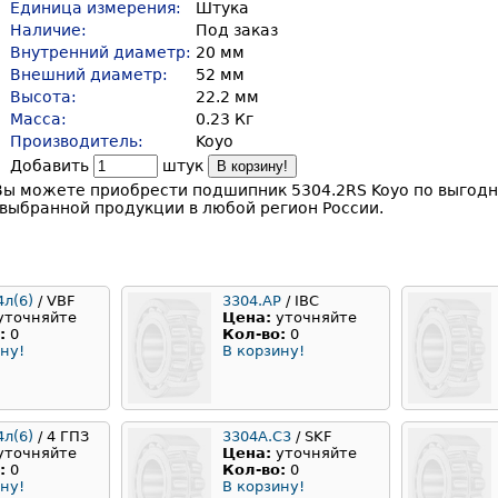
Единица измерения:
Штука
Наличие:
Под заказ
Внутренний диаметр:
20 мм
Внешний диаметр:
52 мм
Высота:
22.2 мм
Масса:
0.23 Кг
Производитель:
Koyo
Добавить
штук
В корзину!
Вы можете приобрести подшипник 5304.2RS Koyo по выгодно
выбранной продукции в любой регион России.
4л(6)
/ VBF
3304.AP
/ IBC
уточняйте
Цена:
уточняйте
:
0
Кол-во:
0
ну!
В корзину!
4л(6)
/ 4 ГПЗ
3304A.C3
/ SKF
уточняйте
Цена:
уточняйте
:
0
Кол-во:
0
ну!
В корзину!