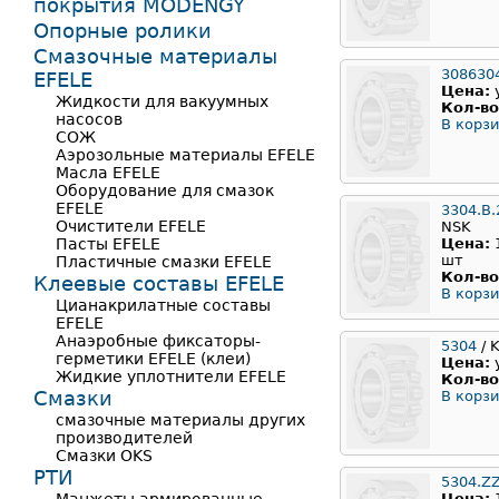
покрытия MODENGY
Опорные ролики
Смазочные материалы
308630
EFELE
Цена:
Жидкости для вакуумных
Кол-во
насосов
В корзи
СОЖ
Аэрозольные материалы EFELE
Масла EFELE
Оборудование для смазок
EFELE
3304.B
Очистители EFELE
NSK
Пасты EFELE
Цена:
шт
Пластичные смазки EFELE
Кол-во
Клеевые составы EFELE
В корзи
Цианакрилатные составы
EFELE
Анаэробные фиксаторы-
5304
/ 
герметики EFELE (клеи)
Цена:
Жидкие уплотнители EFELE
Кол-во
Смазки
В корзи
смазочные материалы других
производителей
Смазки OKS
РТИ
5304.Z
Цена: