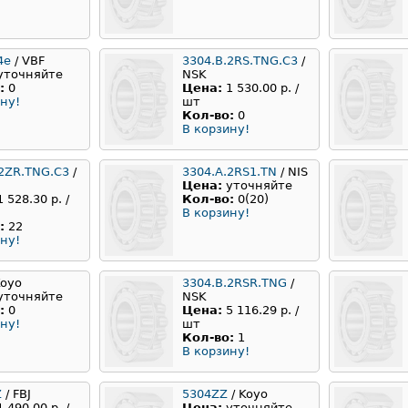
4е
/ VBF
3304.B.2RS.TNG.C3
/
уточняйте
NSK
:
0
Цена:
1 530.00 р. /
ну!
шт
Кол-во:
0
В корзину!
.2ZR.TNG.C3
/
3304.A.2RS1.TN
/ NIS
Цена:
уточняйте
1 528.30 р. /
Кол-во:
0(20)
В корзину!
:
22
ну!
Koyo
3304.B.2RSR.TNG
/
уточняйте
NSK
:
0
Цена:
5 116.29 р. /
ну!
шт
Кол-во:
1
В корзину!
Z
/ FBJ
5304ZZ
/ Koyo
1 490.00 р. /
Цена:
уточняйте