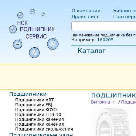
О компании
Библиоте
Прайс-лист
Партнёр
Наименование подшипника без пр
Например:
180205
Каталог
Подшипники
подшипник
Подшипники ART
Витрина
/
Подши
Подшипники FBJ
Подшипники KOYO
Подшипники ГПЗ-10
Подшипники качения
Подшипники качения
Подшипники скольжения
Подшипниковые узлы