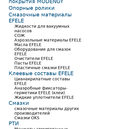
покрытия MODENGY
Опорные ролики
Смазочные материалы
EFELE
Жидкости для вакуумных
насосов
СОЖ
Аэрозольные материалы EFELE
Масла EFELE
Оборудование для смазок
EFELE
Очистители EFELE
Пасты EFELE
Пластичные смазки EFELE
Клеевые составы EFELE
Цианакрилатные составы
EFELE
Анаэробные фиксаторы-
герметики EFELE (клеи)
Жидкие уплотнители EFELE
Смазки
смазочные материалы других
производителей
Смазки OKS
РТИ