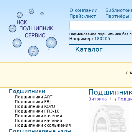
О компании
Библиотек
Прайс-лист
Партнёры
Наименование подшипника без пр
Например:
180205
Каталог
С
Подшипники
Подшипник
Подшипники ART
Витрина
/
Подши
Подшипники FBJ
Подшипники KOYO
Подшипники ГПЗ-10
Подшипники качения
Подшипники качения
Подшипники скольжения
Подшипниковые узлы