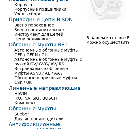
Корпуса
Корпусные подшипники
Узел в сборе
Приводные цепи BISON
Звено переходное
Звено соединительное
Инструмент для цепей
В нашем каталоге 
Цепи роликовые
можно осуществить 
Обгонные муфты NPT
Автономные обгонные муфты
GFR / GFRN / GL
Автономные обгонные муфты с
ручкой GV/ GVG/ AV/ RS
Встраиваемые обгонные
муфты ASNU / AE / AA /
Обгонные шариковые муфты
CSK / UK
Линейные направляющие
HIWIN
IKO, INA, SKF, BOSCH
Комплект
Обгонные муфты
Stieber
Другие производители
Антифрикционные