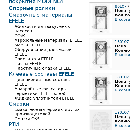
покрытия MODENGY
80107
/
Опорные ролики
Цена:
Смазочные материалы
Кол-во
В корзи
EFELE
Жидкости для вакуумных
насосов
СОЖ
Аэрозольные материалы EFELE
180107
Масла EFELE
Цена:
Оборудование для смазок
Кол-во
EFELE
В корзи
Очистители EFELE
Пасты EFELE
Пластичные смазки EFELE
Клеевые составы EFELE
180107
Цианакрилатные составы
Цена:
EFELE
Кол-во
Анаэробные фиксаторы-
В корзи
герметики EFELE (клеи)
Жидкие уплотнители EFELE
Смазки
смазочные материалы других
180107
производителей
Цена:
Смазки OKS
Кол-во
РТИ
В корзи