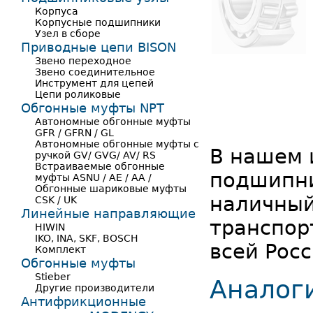
Корпуса
Корпусные подшипники
Узел в сборе
Приводные цепи BISON
Звено переходное
Звено соединительное
Инструмент для цепей
Цепи роликовые
Обгонные муфты NPT
Автономные обгонные муфты
GFR / GFRN / GL
Автономные обгонные муфты с
В нашем 
ручкой GV/ GVG/ AV/ RS
Встраиваемые обгонные
подшипни
муфты ASNU / AE / AA /
Обгонные шариковые муфты
наличный
CSK / UK
Линейные направляющие
транспор
HIWIN
IKO, INA, SKF, BOSCH
всей Росс
Комплект
Обгонные муфты
Stieber
Аналог
Другие производители
Антифрикционные