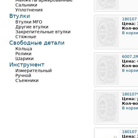
Манжеты армированные
Сальники
Уплотнения
Втулки
180107
Втулки MFO
Цена:
Другие втулки
Кол-во
Закрепительные втулки
В корзи
Стяжные
Свободные детали
Кольца
Ролики
6007.2
Шарики
Цена:
Инструмент
Кол-во
Измерительный
В корзи
Ручной
Съемники
180107
Цена:
Кол-во
В корзи
180107
Цена: