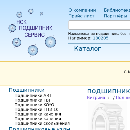
О компании
Библиотек
Прайс-лист
Партнёры
Наименование подшипника без пр
Например:
180205
Каталог
С
Подшипники
подшипник 
Подшипники ART
Витрина
/
Подши
Подшипники FBJ
Подшипники KOYO
Подшипники ГПЗ-10
Подшипники качения
Подшипники качения
Подшипники скольжения
Подшипниковые узлы