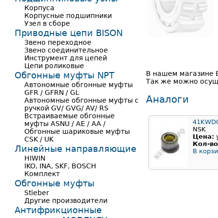
Корпуса
Корпусные подшипники
Узел в сборе
Приводные цепи BISON
Звено переходное
Звено соединительное
Инструмент для цепей
Цепи роликовые
В нашем магазине 
Обгонные муфты NPT
Так же можно осуще
Автономные обгонные муфты
GFR / GFRN / GL
Аналоги
Автономные обгонные муфты с
ручкой GV/ GVG/ AV/ RS
Встраиваемые обгонные
41KWD
муфты ASNU / AE / AA /
NSK
Обгонные шариковые муфты
Цена:
CSK / UK
Кол-во
Линейные направляющие
В корзи
HIWIN
IKO, INA, SKF, BOSCH
Комплект
Обгонные муфты
Stieber
Другие производители
Антифрикционные