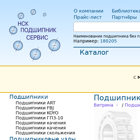
О компании
Библиотек
Прайс-лист
Партнёры
Наименование подшипника без пр
Например:
180205
Каталог
С
Подшипники
Подшипник
Подшипники ART
Витрина
/
Подши
Подшипники FBJ
Подшипники KOYO
Подшипники ГПЗ-10
Подшипники качения
Подшипники качения
Подшипники скольжения
Подшипниковые узлы