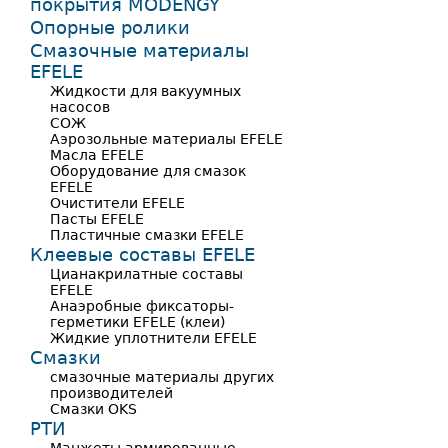
покрытия MODENGY
Опорные ролики
Смазочные материалы
EFELE
Жидкости для вакуумных
насосов
СОЖ
Аэрозольные материалы EFELE
Масла EFELE
Оборудование для смазок
EFELE
Очистители EFELE
Пасты EFELE
Пластичные смазки EFELE
Клеевые составы EFELE
Цианакрилатные составы
EFELE
Анаэробные фиксаторы-
герметики EFELE (клеи)
Жидкие уплотнители EFELE
Смазки
смазочные материалы других
производителей
Смазки OKS
РТИ