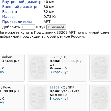
Внутренний диаметр:
40 мм
Внешний диаметр:
80 мм
Высота:
32 мм
Масса:
0.73 Кг
Производитель:
ART
Добавить
штук
В корзину!
Вы можете купить Подшипник 33208 ART по отличной цене 
выбранной продукции в любой регион России.
 Timken
33208
/ FBJ
1 373.44 р. /
Цена:
2 020.00 р. /
шт
:
0
Кол-во:
6
ну!
В корзину!
R
/ Koyo
33208.XQ
/ SKF
3 190.00 р. /
Цена:
уточняйте
Кол-во:
0
:
0
В корзину!
ну!