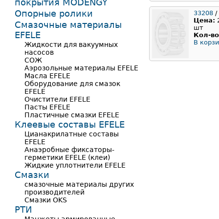
покрытия MODENGY
Опорные ролики
33208
/
Цена:
Смазочные материалы
шт
EFELE
Кол-во
В корзи
Жидкости для вакуумных
насосов
СОЖ
Аэрозольные материалы EFELE
Масла EFELE
Оборудование для смазок
EFELE
Очистители EFELE
Пасты EFELE
Пластичные смазки EFELE
Клеевые составы EFELE
Цианакрилатные составы
EFELE
Анаэробные фиксаторы-
герметики EFELE (клеи)
Жидкие уплотнители EFELE
Смазки
смазочные материалы других
производителей
Смазки OKS
РТИ