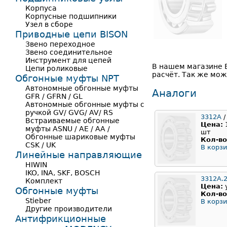
Корпуса
Корпусные подшипники
Узел в сборе
Приводные цепи BISON
Звено переходное
Звено соединительное
Инструмент для цепей
В нашем магазине 
Цепи роликовые
расчёт. Так же мож
Обгонные муфты NPT
Автономные обгонные муфты
Аналоги
GFR / GFRN / GL
Автономные обгонные муфты с
ручкой GV/ GVG/ AV/ RS
3312A
/
Встраиваемые обгонные
Цена:
муфты ASNU / AE / AA /
шт
Обгонные шариковые муфты
Кол-во
CSK / UK
В корзи
Линейные направляющие
HIWIN
IKO, INA, SKF, BOSCH
3312A.
Комплект
Цена:
Обгонные муфты
Кол-во
Stieber
В корзи
Другие производители
Антифрикционные