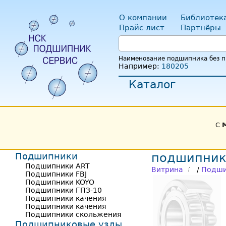
О компании
Библиотек
Прайс-лист
Партнёры
Наименование подшипника без пр
Например:
180205
Каталог
С
Подшипники
подшипник
Подшипники ART
Витрина
/
Подши
Подшипники FBJ
Подшипники KOYO
Подшипники ГПЗ-10
Подшипники качения
Подшипники качения
Подшипники скольжения
Подшипниковые узлы