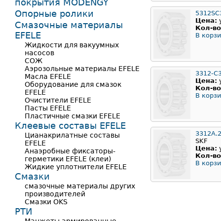
покрытия MODENGY
Опорные ролики
5312SC
Цена:
Смазочные материалы
Кол-во
EFELE
В корзи
Жидкости для вакуумных
насосов
СОЖ
Аэрозольные материалы EFELE
3312-C
Масла EFELE
Цена:
Оборудование для смазок
Кол-во
EFELE
В корзи
Очистители EFELE
Пасты EFELE
Пластичные смазки EFELE
Клеевые составы EFELE
3312A.2
Цианакрилатные составы
SKF
EFELE
Цена:
Анаэробные фиксаторы-
Кол-во
герметики EFELE (клеи)
В корзи
Жидкие уплотнители EFELE
Смазки
смазочные материалы других
производителей
Смазки OKS
РТИ