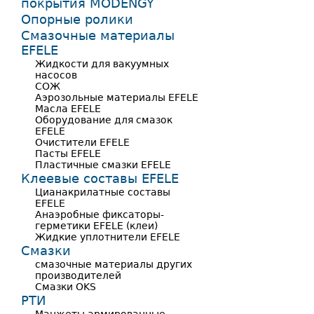
покрытия MODENGY
Опорные ролики
Смазочные материалы
EFELE
Жидкости для вакуумных
насосов
СОЖ
Аэрозольные материалы EFELE
Масла EFELE
Оборудование для смазок
EFELE
Очистители EFELE
Пасты EFELE
Пластичные смазки EFELE
Клеевые составы EFELE
Цианакрилатные составы
EFELE
Анаэробные фиксаторы-
герметики EFELE (клеи)
Жидкие уплотнители EFELE
Смазки
смазочные материалы других
производителей
Смазки OKS
РТИ