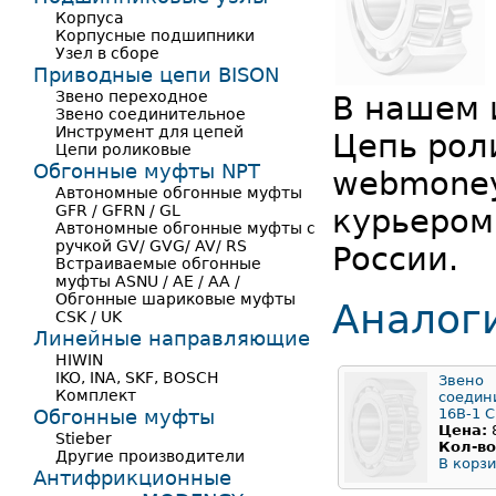
Корпуса
Корпусные подшипники
Узел в сборе
Приводные цепи BISON
Звено переходное
В нашем 
Звено соединительное
Инструмент для цепей
Цепь рол
Цепи роликовые
Обгонные муфты NPT
webmoney
Автономные обгонные муфты
GFR / GFRN / GL
курьером
Автономные обгонные муфты с
ручкой GV/ GVG/ AV/ RS
России.
Встраиваемые обгонные
муфты ASNU / AE / AA /
Обгонные шариковые муфты
Аналог
CSK / UK
Линейные направляющие
HIWIN
IKO, INA, SKF, BOSCH
Звено
Комплект
соедин
Обгонные муфты
16B-1 С
Цена:
Stieber
Кол-во
Другие производители
В корзи
Антифрикционные