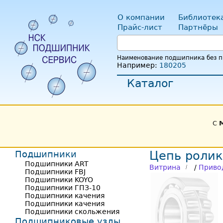
О компании
Библиотек
Прайс-лист
Партнёры
Наименование подшипника без пр
Например:
180205
Каталог
С
Подшипники
Цепь ролик
Подшипники ART
Витрина
/
Приво
Подшипники FBJ
Подшипники KOYO
Подшипники ГПЗ-10
Подшипники качения
Подшипники качения
Подшипники скольжения
Подшипниковые узлы