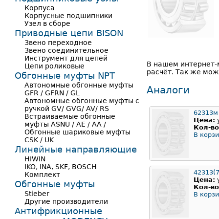
Корпуса
Корпусные подшипники
Узел в сборе
Приводные цепи BISON
Звено переходное
Звено соединительное
Инструмент для цепей
В нашем интернет-
Цепи роликовые
расчёт. Так же мож
Обгонные муфты NPT
Автономные обгонные муфты
Аналоги
GFR / GFRN / GL
Автономные обгонные муфты с
ручкой GV/ GVG/ AV/ RS
62313м
Встраиваемые обгонные
Цена:
муфты ASNU / AE / AA /
Кол-во
Обгонные шариковые муфты
В корзи
CSK / UK
Линейные направляющие
HIWIN
IKO, INA, SKF, BOSCH
42313(7
Комплект
Цена:
Обгонные муфты
Кол-во
Stieber
В корзи
Другие производители
Антифрикционные