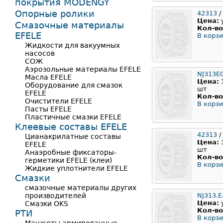
покрытия MODENGY
Опорные ролики
42313
/
Цена:
Смазочные материалы
Кол-во
EFELE
В корзи
Жидкости для вакуумных
насосов
СОЖ
Аэрозольные материалы EFELE
NJ313E
Масла EFELE
Цена:
Оборудование для смазок
шт
EFELE
Кол-во
Очистители EFELE
В корзи
Пасты EFELE
Пластичные смазки EFELE
Клеевые составы EFELE
42313
/
Цианакрилатные составы
Цена:
EFELE
шт
Анаэробные фиксаторы-
Кол-во
герметики EFELE (клеи)
В корзи
Жидкие уплотнители EFELE
Смазки
смазочные материалы других
производителей
NJ313.E
Цена:
Смазки OKS
Кол-во
РТИ
В корзи