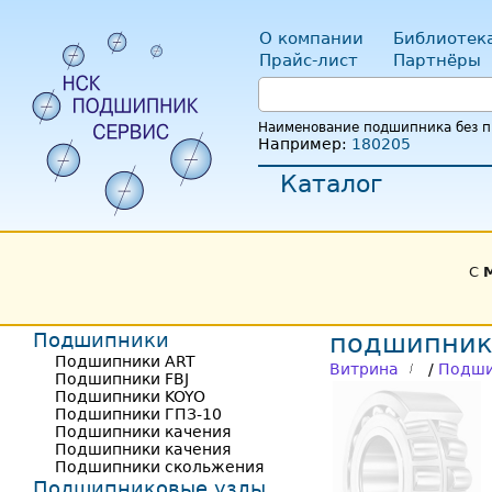
О компании
Библиотек
Прайс-лист
Партнёры
Наименование подшипника без пр
Например:
180205
Каталог
С
Подшипники
подшипник
Подшипники ART
Витрина
/
Подши
Подшипники FBJ
Подшипники KOYO
Подшипники ГПЗ-10
Подшипники качения
Подшипники качения
Подшипники скольжения
Подшипниковые узлы