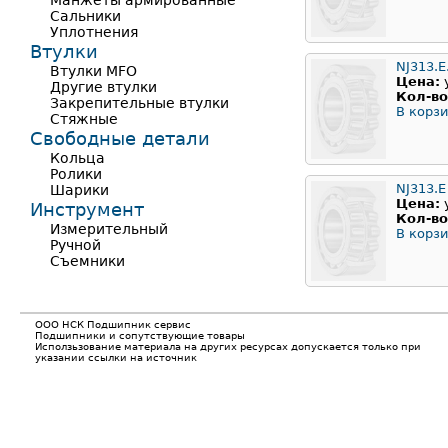
Манжеты армированные
Сальники
Уплотнения
Втулки
NJ313.E
Втулки MFO
Цена:
Другие втулки
Кол-во
Закрепительные втулки
В корзи
Стяжные
Свободные детали
Кольца
Ролики
NJ313.E
Шарики
Цена:
Инструмент
Кол-во
Измерительный
В корзи
Ручной
Съемники
ООО НСК Подшипник сервис
Подшипники и сопутствующие товары
Исползьзование материала на других ресурсах допускается только при
указании ссылки на источник