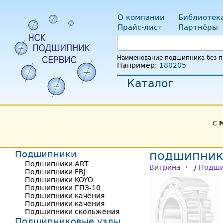
О компании
Библиотек
Прайс-лист
Партнёры
Наименование подшипника без пр
Например:
180205
Каталог
С
Подшипники
подшипник
Подшипники ART
Витрина
/
Подши
Подшипники FBJ
Подшипники KOYO
Подшипники ГПЗ-10
Подшипники качения
Подшипники качения
Подшипники скольжения
Подшипниковые узлы