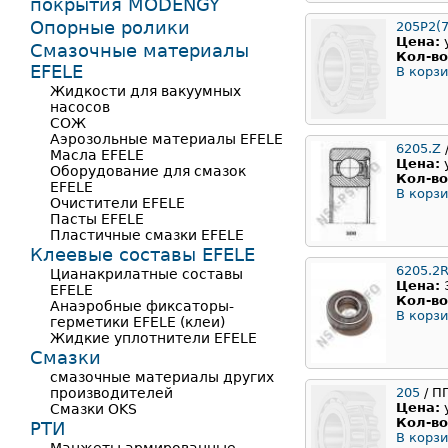
покрытия MODENGY
Опорные ролики
205Р2(7
Цена:
Смазочные материалы
Кол-во
EFELE
В корзи
Жидкости для вакуумных
насосов
СОЖ
Аэрозольные материалы EFELE
6205.Z
Масла EFELE
Цена:
Оборудование для смазок
Кол-во
EFELE
В корзи
Очистители EFELE
Пасты EFELE
Пластичные смазки EFELE
Клеевые составы EFELE
6205.2
Цианакрилатные составы
Цена:
EFELE
Кол-во
Анаэробные фиксаторы-
В корзи
герметики EFELE (клеи)
Жидкие уплотнители EFELE
Смазки
смазочные материалы других
производителей
205
/ П
Цена:
Смазки OKS
Кол-во
РТИ
В корзи