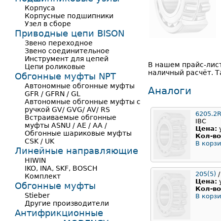
Корпуса
Корпусные подшипники
Узел в сборе
Приводные цепи BISON
Звено переходное
Звено соединительное
Инструмент для цепей
В нашем прайс-лис
Цепи роликовые
наличный расчёт. Т
Обгонные муфты NPT
Автономные обгонные муфты
Аналоги
GFR / GFRN / GL
Автономные обгонные муфты с
ручкой GV/ GVG/ AV/ RS
6205.2
Встраиваемые обгонные
IBC
муфты ASNU / AE / AA /
Цена:
Обгонные шариковые муфты
Кол-во
CSK / UK
В корзи
Линейные направляющие
HIWIN
IKO, INA, SKF, BOSCH
205(5)
/
Комплект
Цена:
Обгонные муфты
Кол-во
Stieber
В корзи
Другие производители
Антифрикционные