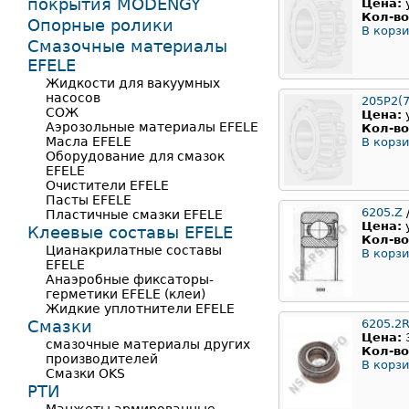
покрытия MODENGY
Цена:
Кол-во
Опорные ролики
В корзи
Смазочные материалы
EFELE
Жидкости для вакуумных
насосов
205Р2(7
СОЖ
Цена:
Аэрозольные материалы EFELE
Кол-во
Масла EFELE
В корзи
Оборудование для смазок
EFELE
Очистители EFELE
Пасты EFELE
6205.Z
Пластичные смазки EFELE
Цена:
Клеевые составы EFELE
Кол-во
Цианакрилатные составы
В корзи
EFELE
Анаэробные фиксаторы-
герметики EFELE (клеи)
Жидкие уплотнители EFELE
Смазки
6205.2
Цена:
смазочные материалы других
Кол-во
производителей
В корзи
Смазки OKS
РТИ