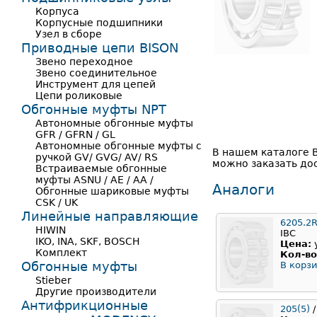
Корпуса
Корпусные подшипники
Узел в сборе
Приводные цепи BISON
Звено переходное
Звено соединительное
Инструмент для цепей
Цепи роликовые
Обгонные муфты NPT
Автономные обгонные муфты
GFR / GFRN / GL
Автономные обгонные муфты с
В нашем каталоге В
ручкой GV/ GVG/ AV/ RS
можно заказать до
Встраиваемые обгонные
муфты ASNU / AE / AA /
Аналоги
Обгонные шариковые муфты
CSK / UK
Линейные направляющие
6205.2
HIWIN
IBC
IKO, INA, SKF, BOSCH
Цена:
Комплект
Кол-во
Обгонные муфты
В корзи
Stieber
Другие производители
Антифрикционные
205(5)
/