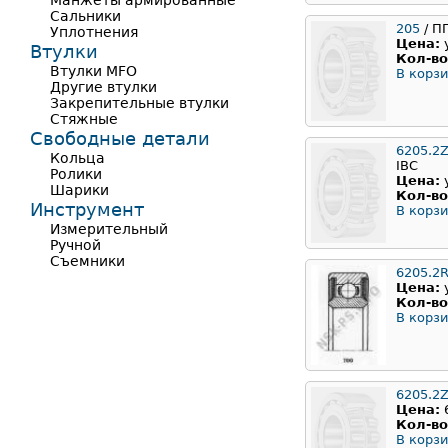
Манжеты армированные
Сальники
205
/ П
Уплотнения
Цена:
Втулки
Кол-во
Втулки MFO
В корзи
Другие втулки
Закрепительные втулки
Стяжные
Свободные детали
6205.2
Кольца
IBC
Ролики
Цена:
Шарики
Кол-во
Инструмент
В корзи
Измерительный
Ручной
Съемники
6205.2
Цена:
Кол-во
В корзи
6205.2
Цена:
Кол-во
В корзи