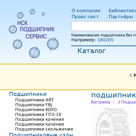
О компании
Библиотек
Прайс-лист
Партнёры
Наименование подшипника без пр
Например:
180205
Каталог
С
Подшипники
подшипник
Подшипники ART
Витрина
/
Подши
Подшипники FBJ
Подшипники KOYO
Подшипники ГПЗ-10
Подшипники качения
Подшипники качения
Подшипники скольжения
Подшипниковые узлы