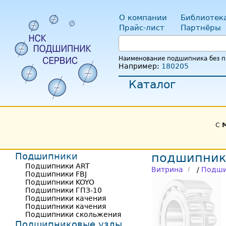
О компании
Библиотек
Прайс-лист
Партнёры
Наименование подшипника без пр
Например:
180205
Каталог
С
Подшипники
подшипник
Подшипники ART
Витрина
/
Подши
Подшипники FBJ
Подшипники KOYO
Подшипники ГПЗ-10
Подшипники качения
Подшипники качения
Подшипники скольжения
Подшипниковые узлы