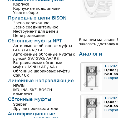
Корпуса
Корпусные подшипники
Узел в сборе
Приводные цепи BISON
Звено переходное
Звено соединительное
Инструмент для цепей
Цепи роликовые
В нашем магазине 
Обгонные муфты NPT
заказать доставку 
Автономные обгонные муфты
GFR / GFRN / GL
Аналоги
Автономные обгонные муфты с
ручкой GV/ GVG/ AV/ RS
Встраиваемые обгонные
180202
муфты ASNU / AE / AA /
Цена:
Обгонные шариковые муфты
Кол-во
CSK / UK
В корзи
Линейные направляющие
HIWIN
IKO, INA, SKF, BOSCH
Комплект
180202
Обгонные муфты
Цена:
Stieber
Кол-во
Другие производители
В корзи
Антифрикционные