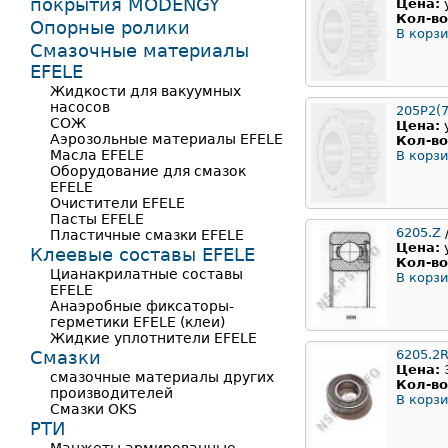
покрытия MODENGY
Цена:
Кол-во
Опорные ролики
В корзи
Смазочные материалы
EFELE
Жидкости для вакуумных
насосов
205Р2(7
СОЖ
Цена:
Аэрозольные материалы EFELE
Кол-во
Масла EFELE
В корзи
Оборудование для смазок
EFELE
Очистители EFELE
Пасты EFELE
6205.Z
Пластичные смазки EFELE
Цена:
Клеевые составы EFELE
Кол-во
Цианакрилатные составы
В корзи
EFELE
Анаэробные фиксаторы-
герметики EFELE (клеи)
Жидкие уплотнители EFELE
Смазки
6205.2
Цена:
смазочные материалы других
Кол-во
производителей
В корзи
Смазки OKS
РТИ