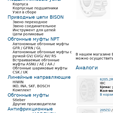
Корпуса
Корпусные подшипники
Узел в сборе
Приводные цепи BISON
Звено переходное
Звено соединительное
Инструмент для цепей
Цепи роликовые
Обгонные муфты NPT
Автономные обгонные муфты
GFR / GFRN / GL
Автономные обгонные муфты с
В нашем магазине 
ручкой GV/ GVG/ AV/ RS
можно осуществить
Встраиваемые обгонные
муфты ASNU / AE / AA /
Аналоги
Обгонные шариковые муфты
CSK / UK
Линейные направляющие
6205.2
HIWIN
IBC
IKO, INA, SKF, BOSCH
Цена:
Комплект
Кол-во
Обгонные муфты
В корзи
Stieber
Другие производители
Антифрикционные
205(5)
/