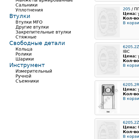
Манжеты армированные
Сальники
205
/ П
Уплотнения
Цена:
Втулки
Кол-во
Втулки MFO
В корзи
Другие втулки
Закрепительные втулки
Стяжные
Свободные детали
6205.2
Кольца
IBC
Ролики
Цена:
Шарики
Кол-во
Инструмент
В корзи
Измерительный
Ручной
Съемники
6205.2
Цена:
Кол-во
В корзи
6205.2
Цена:
Кол-во
В корзи