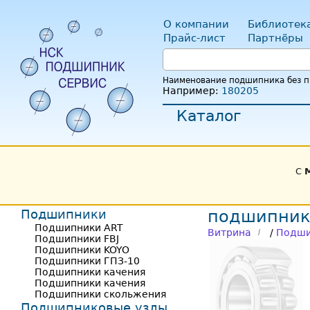
О компании
Библиотек
Прайс-лист
Партнёры
Наименование подшипника без пр
Например:
180205
Каталог
С
Подшипники
подшипник
Подшипники ART
Витрина
/
Подши
Подшипники FBJ
Подшипники KOYO
Подшипники ГПЗ-10
Подшипники качения
Подшипники качения
Подшипники скольжения
Подшипниковые узлы