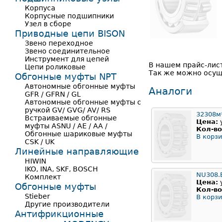
Корпуса
Корпусные подшипники
Узел в сборе
Приводные цепи BISON
Звено переходное
Звено соединительное
Инструмент для цепей
В нашем прайс-лис
Цепи роликовые
Так же можно осуще
Обгонные муфты NPT
Автономные обгонные муфты
Аналоги
GFR / GFRN / GL
Автономные обгонные муфты с
ручкой GV/ GVG/ AV/ RS
32308м
Встраиваемые обгонные
Цена:
муфты ASNU / AE / AA /
Кол-во
Обгонные шариковые муфты
В корзи
CSK / UK
Линейные направляющие
HIWIN
IKO, INA, SKF, BOSCH
NU308.
Комплект
Цена:
Обгонные муфты
Кол-во
Stieber
В корзи
Другие производители
Антифрикционные