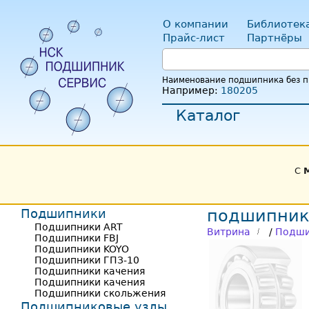
О компании
Библиотек
Прайс-лист
Партнёры
Наименование подшипника без пр
Например:
180205
Каталог
С
Подшипники
подшипник
Подшипники ART
Витрина
/
Подши
Подшипники FBJ
Подшипники KOYO
Подшипники ГПЗ-10
Подшипники качения
Подшипники качения
Подшипники скольжения
Подшипниковые узлы