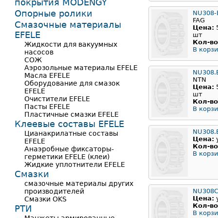
покрытия MODENGY
Опорные ролики
NU308-
FAG
Смазочные материалы
Цена:
EFELE
шт
Кол-во
Жидкости для вакуумных
В корзи
насосов
СОЖ
Аэрозольные материалы EFELE
NU308.
Масла EFELE
NTN
Оборудование для смазок
Цена:
EFELE
шт
Очистители EFELE
Кол-во
Пасты EFELE
В корзи
Пластичные смазки EFELE
Клеевые составы EFELE
NU308.
Цианакрилатные составы
Цена:
EFELE
Кол-во
Анаэробные фиксаторы-
В корзи
герметики EFELE (клеи)
Жидкие уплотнители EFELE
Смазки
смазочные материалы других
производителей
NU308
Цена:
Смазки OKS
Кол-во
РТИ
В корзи