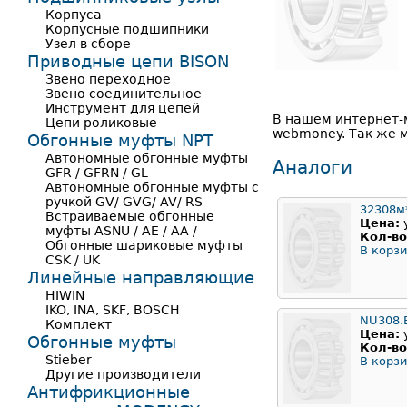
Корпуса
Корпусные подшипники
Узел в сборе
Приводные цепи BISON
Звено переходное
Звено соединительное
Инструмент для цепей
В нашем интернет-
Цепи роликовые
webmoney. Так же 
Обгонные муфты NPT
Автономные обгонные муфты
Аналоги
GFR / GFRN / GL
Автономные обгонные муфты с
ручкой GV/ GVG/ AV/ RS
32308м
Встраиваемые обгонные
Цена:
муфты ASNU / AE / AA /
Кол-во
Обгонные шариковые муфты
В корзи
CSK / UK
Линейные направляющие
HIWIN
IKO, INA, SKF, BOSCH
NU308.
Комплект
Цена:
Обгонные муфты
Кол-во
Stieber
В корзи
Другие производители
Антифрикционные