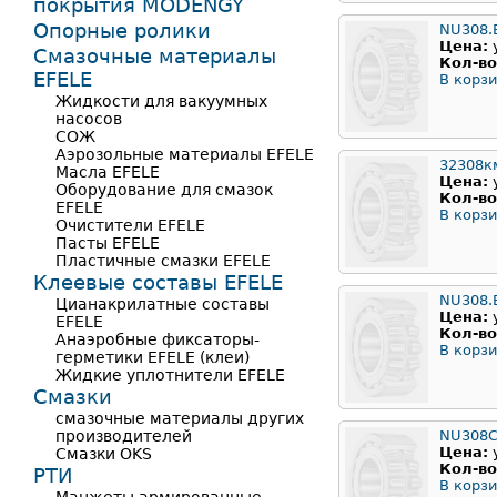
покрытия MODENGY
Опорные ролики
NU308.
Цена:
Смазочные материалы
Кол-во
EFELE
В корзи
Жидкости для вакуумных
насосов
СОЖ
Аэрозольные материалы EFELE
32308к
Масла EFELE
Цена:
Оборудование для смазок
Кол-во
EFELE
В корзи
Очистители EFELE
Пасты EFELE
Пластичные смазки EFELE
Клеевые составы EFELE
NU308.
Цианакрилатные составы
Цена:
EFELE
Кол-во
Анаэробные фиксаторы-
В корзи
герметики EFELE (клеи)
Жидкие уплотнители EFELE
Смазки
смазочные материалы других
производителей
NU308
Цена:
Смазки OKS
Кол-во
РТИ
В корзи