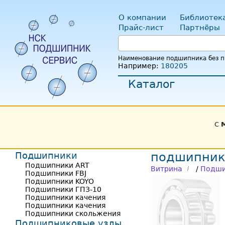
О компании
Библиотек
Прайс-лист
Партнёры
Наименование подшипника без пр
Например:
180205
Каталог
С
Подшипники
подшипник
Подшипники ART
Витрина
/
Подши
Подшипники FBJ
Подшипники KOYO
Подшипники ГПЗ-10
Подшипники качения
Подшипники качения
Подшипники скольжения
Подшипниковые узлы