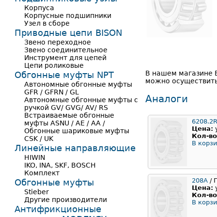
Корпуса
Корпусные подшипники
Узел в сборе
Приводные цепи BISON
Звено переходное
Звено соединительное
Инструмент для цепей
Цепи роликовые
В нашем магазине 
Обгонные муфты NPT
можно осуществить
Автономные обгонные муфты
GFR / GFRN / GL
Аналоги
Автономные обгонные муфты с
ручкой GV/ GVG/ AV/ RS
Встраиваемые обгонные
6208.2
муфты ASNU / AE / AA /
Цена:
Обгонные шариковые муфты
Кол-во
CSK / UK
В корзи
Линейные направляющие
HIWIN
IKO, INA, SKF, BOSCH
Комплект
208А
/ 
Обгонные муфты
Цена:
Stieber
Кол-во
Другие производители
В корзи
Антифрикционные