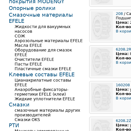
покрытия MODENGY
Опорные ролики
208
/ С
Смазочные материалы
Подши
EFELE
Цена:
Жидкости для вакуумных
Кол-во
насосов
В корзи
СОЖ
Аэрозольные материалы EFELE
Масла EFELE
6208.2
Оборудование для смазок
Цена:
EFELE
Кол-во
Очистители EFELE
В корзи
Пасты EFELE
Пластичные смазки EFELE
Клеевые составы EFELE
Цианакрилатные составы
EFELE
160208
Анаэробные фиксаторы-
Цена:
Кол-во
герметики EFELE (клеи)
В корзи
Жидкие уплотнители EFELE
Смазки
смазочные материалы других
производителей
Смазки OKS
6208.2
РТИ
Цена:
Кол-во