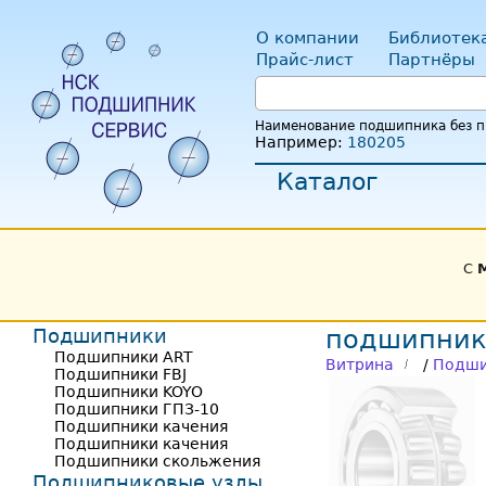
О компании
Библиотек
Прайс-лист
Партнёры
Наименование подшипника без пр
Например:
180205
Каталог
С
Подшипники
подшипник
Подшипники ART
Витрина
/
Подши
Подшипники FBJ
Подшипники KOYO
Подшипники ГПЗ-10
Подшипники качения
Подшипники качения
Подшипники скольжения
Подшипниковые узлы