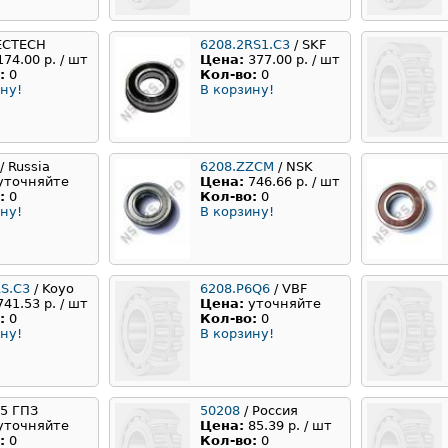
ECTECH
6208.2RS1.C3
/ SKF
174.00 р. / шт
Цена:
377.00 р. / шт
:
0
Кол-во:
0
ну!
В корзину!
/ Russia
6208.ZZCM
/ NSK
уточняйте
Цена:
746.66 р. / шт
:
0
Кол-во:
0
ну!
В корзину!
RS.C3
/ Koyo
6208.P6Q6
/ VBF
741.53 р. / шт
Цена:
уточняйте
:
0
Кол-во:
0
ну!
В корзину!
 5 ГПЗ
50208
/ Россия
уточняйте
Цена:
85.39 р. / шт
:
0
Кол-во:
0