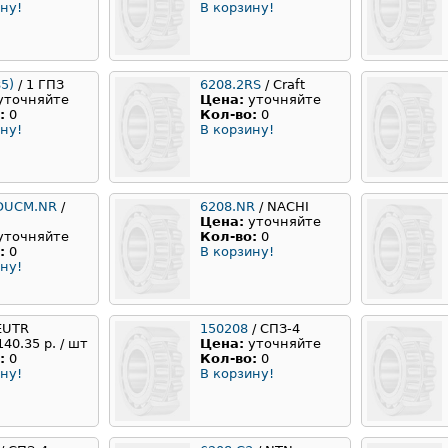
ну!
В корзину!
5)
/ 1 ГПЗ
6208.2RS
/ Craft
уточняйте
Цена:
уточняйте
:
0
Кол-во:
0
ну!
В корзину!
DUCM.NR
/
6208.NR
/ NACHI
Цена:
уточняйте
уточняйте
Кол-во:
0
:
0
В корзину!
ну!
EUTR
150208
/ СПЗ-4
140.35 р. / шт
Цена:
уточняйте
:
0
Кол-во:
0
ну!
В корзину!