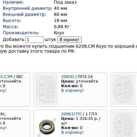
Наличие:
Под заказ
Внутренний диаметр:
40 мм
Внешний диаметр:
80 мм
Высота:
18 мм
Масса:
0.88 Кг
Производитель:
Koyo
Добавить
штук
В корзину!
те Вы можете купить подшипник 6208.CM Koyo по хорошей 
ую доставку этого товара по РФ.
RS.C3M
/ IBC
208(6)
/ ППЗ-14
уточняйте
Цена:
уточняйте
:
0
Кол-во:
0
ну!
В корзину!
ZKL
208Б1(75)
/ 1 ГПЗ
уточняйте
Цена:
1 316.35 р. /
:
0
шт
ну!
Кол-во:
0
В корзину!