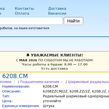
ка
Контакты
Доставка
ы
Оплата
Вакансии
Найти
обелов, на языке изготовителя
🔔 УВАЖАЕМЫЕ КЛИЕНТЫ!
С
МАЯ 2026
ПО СУББОТАМ МЫ НЕ РАБОТАЕМ!
Часы работы в будни: 8.00 — 17.00
Есть доставка
 6208.CM
пники
/
Подшипники качения
/
Шариковые радиальн
Наименование:
6208.CM
Описание:
6208ZZCM/2Z, 6208.ZZ/2Z, 6208.2Z, 
Тип:
Радиальный шариковый однорядный
Цена:
уточняйте
Единица измерения:
Штука