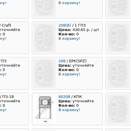
ну!
В корзину!
/ Craft
208(B)
/ 1 ГПЗ
уточняйте
Цена:
430.65 р. / шт
:
0
Кол-во:
0
ну!
В корзину!
 ГПЗ
208
/ EPK(SPZ)
уточняйте
Цена:
уточняйте
:
0
Кол-во:
0
ну!
В корзину!
/ ПЗ-18
60208
/ КПК
уточняйте
Цена:
уточняйте
:
0
Кол-во:
0
ну!
В корзину!