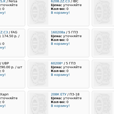
S.K
/ Fersa
6208.2Z.C3
/ IBC
уточняйте
Цена:
уточняйте
:
0
Кол-во:
0
ну!
В корзину!
2Z.C3
/ FAG
160208а
/ 5 ГПЗ
1 174.50 р. /
Цена:
уточняйте
Кол-во:
0
:
0
В корзину!
ну!
/ UBP
60208*
/ 5 ГПЗ
290.00 р. / шт
Цена:
уточняйте
:
0
Кол-во:
0
ну!
В корзину!
 Харп
208К ЕТУ
/ ПЗ-18
уточняйте
Цена:
уточняйте
:
0
Кол-во:
0
ну!
В корзину!