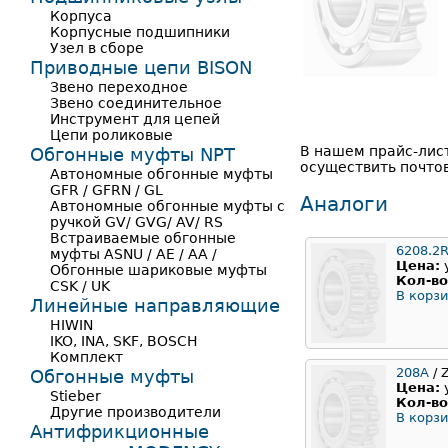
Корпуса
Корпусные подшипники
Узел в сборе
Приводные цепи BISON
Звено переходное
Звено соединительное
Инструмент для цепей
Цепи роликовые
В нашем прайс-лис
Обгонные муфты NPT
осуществить почтов
Автономные обгонные муфты
GFR / GFRN / GL
Аналоги
Автономные обгонные муфты с
ручкой GV/ GVG/ AV/ RS
Встраиваемые обгонные
6208.2
муфты ASNU / AE / AA /
Цена:
Обгонные шариковые муфты
Кол-во
CSK / UK
В корзи
Линейные направляющие
HIWIN
IKO, INA, SKF, BOSCH
Комплект
208А
/ 
Обгонные муфты
Цена:
Stieber
Кол-во
Другие производители
В корзи
Антифрикционные