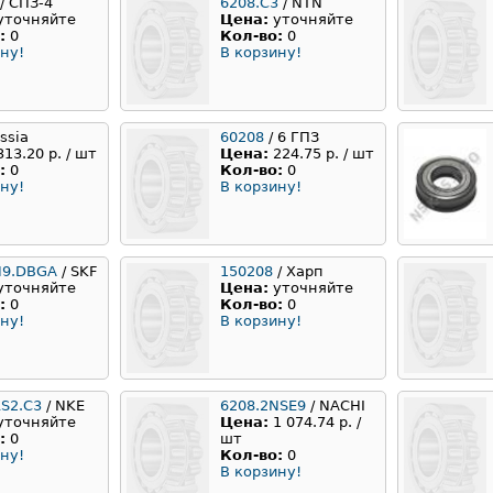
/ СПЗ-4
6208.C3
/ NTN
уточняйте
Цена:
уточняйте
:
0
Кол-во:
0
ну!
В корзину!
ssia
60208
/ 6 ГПЗ
313.20 р. / шт
Цена:
224.75 р. / шт
:
0
Кол-во:
0
ну!
В корзину!
N9.DBGA
/ SKF
150208
/ Харп
уточняйте
Цена:
уточняйте
:
0
Кол-во:
0
ну!
В корзину!
RS2.C3
/ NKE
6208.2NSE9
/ NACHI
уточняйте
Цена:
1 074.74 р. /
:
0
шт
ну!
Кол-во:
0
В корзину!