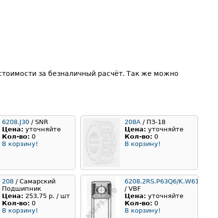
стоимости за безналичный расчёт. Так же можно
6208.J30
/ SNR
208А
/ ПЗ-18
Цена:
уточняйте
Цена:
уточняйте
Кол-во:
0
Кол-во:
0
В корзину!
В корзину!
208
/ Самарский
6208.2RS.P63Q6/K.W61
Подшипник
/ VBF
Цена:
253.75 р. / шт
Цена:
уточняйте
Кол-во:
0
Кол-во:
0
В корзину!
В корзину!