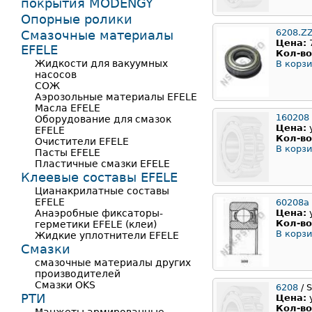
покрытия MODENGY
Опорные ролики
6208.Z
Смазочные материалы
Цена:
EFELE
Кол-во
Жидкости для вакуумных
В корзи
насосов
СОЖ
Аэрозольные материалы EFELE
Масла EFELE
160208
Оборудование для смазок
Цена:
EFELE
Кол-во
Очистители EFELE
В корзи
Пасты EFELE
Пластичные смазки EFELE
Клеевые составы EFELE
Цианакрилатные составы
EFELE
60208а
Анаэробные фиксаторы-
Цена:
Кол-во
герметики EFELE (клеи)
В корзи
Жидкие уплотнители EFELE
Смазки
смазочные материалы других
производителей
Смазки OKS
6208
/ 
РТИ
Цена:
Кол-во