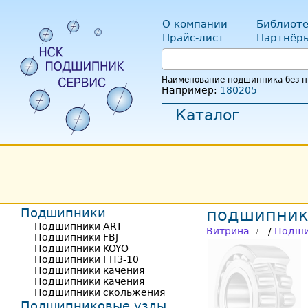
О компании
Библиоте
Прайс-лист
Партнёр
Наименование подшипника без пр
Например:
180205
Каталог
Подшипники
подшипник
Подшипники ART
Витрина
/
Подши
Подшипники FBJ
Подшипники KOYO
Подшипники ГПЗ-10
Подшипники качения
Подшипники качения
Подшипники скольжения
Подшипниковые узлы