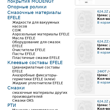
покрытия MODENGY
Опорные ролики
624.2Z
Смазочные материалы
Цена:
EFELE
Кол-во
Жидкости для вакуумных
В корзи
насосов
СОЖ
Аэрозольные материалы EFELE
Масла EFELE
624.ZZ
Оборудование для смазок
Цена:
EFELE
Кол-во
Очистители EFELE
В корзи
Пасты EFELE
Пластичные смазки EFELE
Клеевые составы EFELE
Цианакрилатные составы
EFELE
24ЮТ
/
Анаэробные фиксаторы-
Цена:
Кол-во
герметики EFELE (клеи)
В корзи
Жидкие уплотнители EFELE
Смазки
смазочные материалы других
производителей
Смазки OKS
624.2Z
РТИ
Цена:
Кол-во