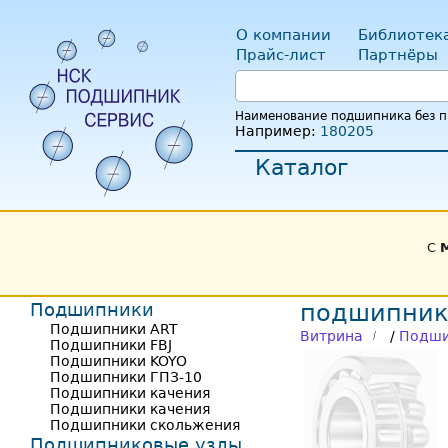
О компании
Библиотек
Прайс-лист
Партнёры
Наименование подшипника без пр
Например:
180205
Каталог
С
Подшипники
подшипник 
Подшипники ART
Витрина
/
Подши
Подшипники FBJ
Подшипники KOYO
Подшипники ГПЗ-10
Подшипники качения
Подшипники качения
Подшипники скольжения
Подшипниковые узлы