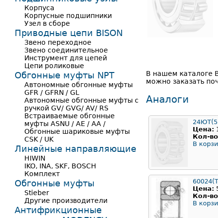
Корпуса
Корпусные подшипники
Узел в сборе
Приводные цепи BISON
Звено переходное
Звено соединительное
Инструмент для цепей
Цепи роликовые
В нашем каталоге 
Обгонные муфты NPT
можно заказать поч
Автономные обгонные муфты
GFR / GFRN / GL
Аналоги
Автономные обгонные муфты с
ручкой GV/ GVG/ AV/ RS
Встраиваемые обгонные
24ЮТ(5
муфты ASNU / AE / AA /
Цена:
Обгонные шариковые муфты
Кол-во
CSK / UK
В корзи
Линейные направляющие
HIWIN
IKO, INA, SKF, BOSCH
Комплект
60024(
Обгонные муфты
Цена:
Stieber
Кол-во
Другие производители
В корзи
Антифрикционные