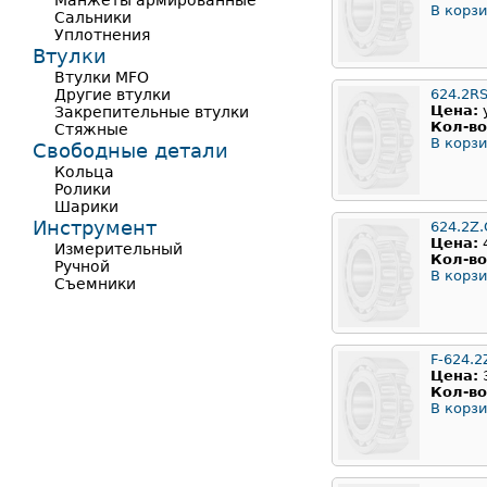
Манжеты армированные
В корзи
Сальники
Уплотнения
Втулки
Втулки MFO
Другие втулки
624.2R
Цена:
Закрепительные втулки
Кол-во
Стяжные
В корзи
Свободные детали
Кольца
Ролики
Шарики
Инструмент
624.2Z.
Цена:
Измерительный
Кол-во
Ручной
В корзи
Съемники
F-624.2
Цена:
Кол-во
В корзи