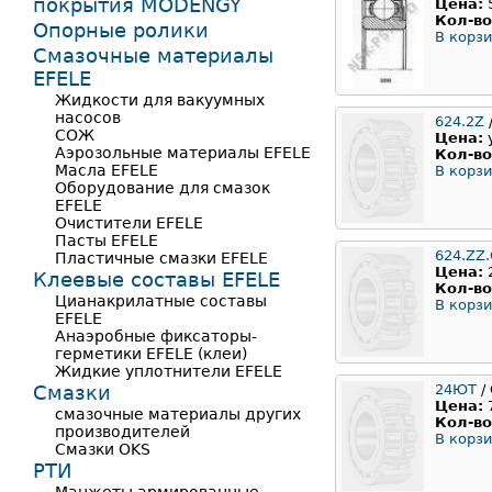
покрытия MODENGY
Цена:
Кол-во
Опорные ролики
В корзи
Смазочные материалы
EFELE
Жидкости для вакуумных
насосов
624.2Z
СОЖ
Цена:
Аэрозольные материалы EFELE
Кол-во
Масла EFELE
В корзи
Оборудование для смазок
EFELE
Очистители EFELE
Пасты EFELE
624.ZZ
Пластичные смазки EFELE
Цена:
Клеевые составы EFELE
Кол-во
Цианакрилатные составы
В корзи
EFELE
Анаэробные фиксаторы-
герметики EFELE (клеи)
Жидкие уплотнители EFELE
Смазки
24ЮТ
/
Цена:
смазочные материалы других
Кол-во
производителей
В корзи
Смазки OKS
РТИ