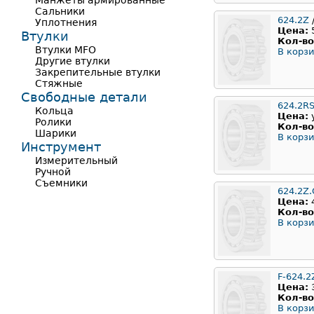
Манжеты армированные
Сальники
624.2Z
Уплотнения
Цена:
Втулки
Кол-во
Втулки MFO
В корзи
Другие втулки
Закрепительные втулки
Стяжные
Свободные детали
624.2R
Кольца
Цена:
Ролики
Кол-во
Шарики
В корзи
Инструмент
Измерительный
Ручной
Съемники
624.2Z.
Цена:
Кол-во
В корзи
F-624.2
Цена:
Кол-во
В корзи