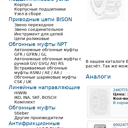
Корпуса
Корпусные подшипники
Узел в сборе
Приводные цепи BISON
Звено переходное
Звено соединительное
Инструмент для цепей
Цепи роликовые
Обгонные муфты NPT
Автономные обгонные муфты
GFR / GFRN / GL
Автономные обгонные муфты с
В нашем каталоге 
ручкой GV/ GVG/ AV/ RS
расчёт. Так же мож
Встраиваемые обгонные
муфты ASNU / AE / AA /
Аналоги
Обгонные шариковые муфты
CSK / UK
Линейные направляющие
24ЮТ(5
HIWIN
Цена:
IKO, INA, SKF, BOSCH
Кол-во
Комплект
В корзи
Обгонные муфты
Stieber
Другие производители
Антифрикционные
60024(