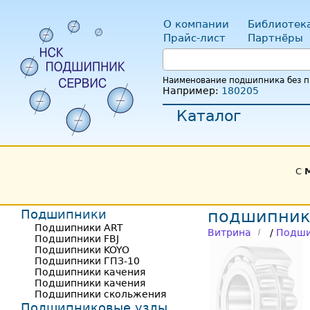
О компании
Библиотек
Прайс-лист
Партнёры
Наименование подшипника без пр
Например:
180205
Каталог
С
Подшипники
подшипник
Подшипники ART
Витрина
/
Подши
Подшипники FBJ
Подшипники KOYO
Подшипники ГПЗ-10
Подшипники качения
Подшипники качения
Подшипники скольжения
Подшипниковые узлы