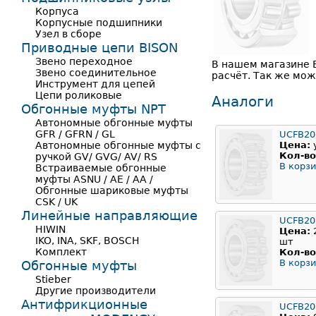
Корпуса
Корпусные подшипники
Узел в сборе
Приводные цепи BISON
Звено переходное
В нашем магазине 
Звено соединительное
расчёт. Так же мож
Инструмент для цепей
Цепи роликовые
Аналоги
Обгонные муфты NPT
Автономные обгонные муфты
GFR / GFRN / GL
UCFB20
Автономные обгонные муфты с
Цена:
Кол-во
ручкой GV/ GVG/ AV/ RS
В корзи
Встраиваемые обгонные
муфты ASNU / AE / AA /
Обгонные шариковые муфты
CSK / UK
Линейные направляющие
UCFB20
HIWIN
Цена:
IKO, INA, SKF, BOSCH
шт
Комплект
Кол-во
В корзи
Обгонные муфты
Stieber
Другие производители
Антифрикционные
UCFB20