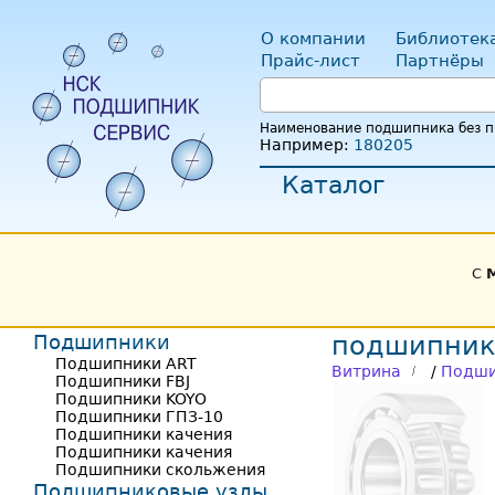
О компании
Библиотек
Прайс-лист
Партнёры
Наименование подшипника без пр
Например:
180205
Каталог
С
Подшипники
подшипник
Подшипники ART
Витрина
/
Подши
Подшипники FBJ
Подшипники KOYO
Подшипники ГПЗ-10
Подшипники качения
Подшипники качения
Подшипники скольжения
Подшипниковые узлы