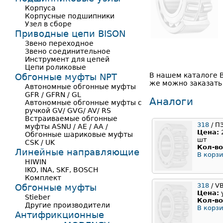
Корпуса
Корпусные подшипники
Узел в сборе
Приводные цепи BISON
Звено переходное
Звено соединительное
Инструмент для цепей
Цепи роликовые
В нашем каталоге 
Обгонные муфты NPT
же можно заказать 
Автономные обгонные муфты
GFR / GFRN / GL
Аналоги
Автономные обгонные муфты с
ручкой GV/ GVG/ AV/ RS
Встраиваемые обгонные
318
/ П
муфты ASNU / AE / AA /
Цена:
Обгонные шариковые муфты
шт
CSK / UK
Кол-во
Линейные направляющие
В корзи
HIWIN
IKO, INA, SKF, BOSCH
Комплект
318
/ V
Обгонные муфты
Цена:
Stieber
Кол-во
Другие производители
В корзи
Антифрикционные