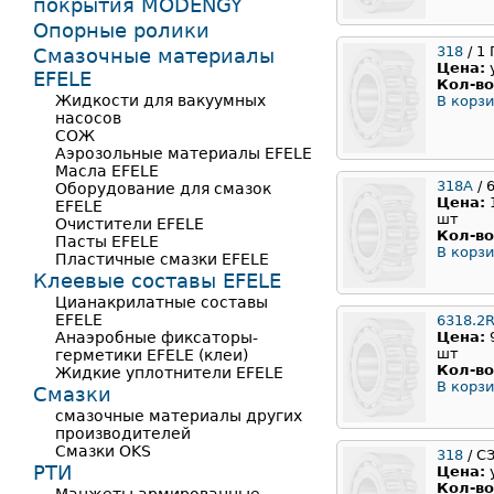
покрытия MODENGY
Опорные ролики
318
/ 1
Смазочные материалы
Цена:
EFELE
Кол-во
Жидкости для вакуумных
В корзи
насосов
СОЖ
Аэрозольные материалы EFELE
Масла EFELE
318A
/ 
Оборудование для смазок
Цена:
EFELE
шт
Очистители EFELE
Кол-во
Пасты EFELE
В корзи
Пластичные смазки EFELE
Клеевые составы EFELE
Цианакрилатные составы
EFELE
6318.2
Анаэробные фиксаторы-
Цена:
шт
герметики EFELE (клеи)
Кол-во
Жидкие уплотнители EFELE
В корзи
Смазки
смазочные материалы других
производителей
Смазки OKS
318
/ С
РТИ
Цена:
Кол-во