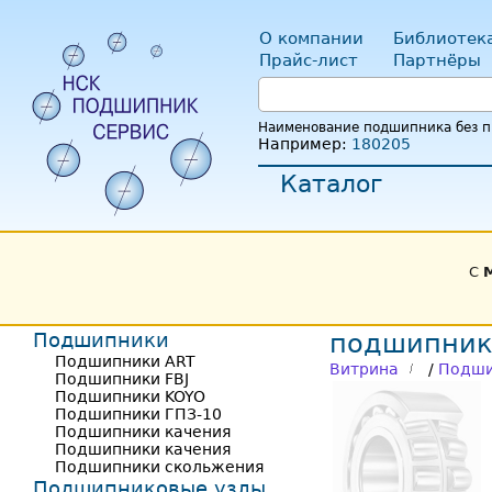
О компании
Библиотек
Прайс-лист
Партнёры
Наименование подшипника без пр
Например:
180205
Каталог
С
Подшипники
подшипник
Подшипники ART
Витрина
/
Подши
Подшипники FBJ
Подшипники KOYO
Подшипники ГПЗ-10
Подшипники качения
Подшипники качения
Подшипники скольжения
Подшипниковые узлы