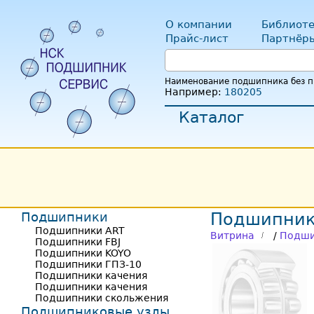
О компании
Библиоте
Прайс-лист
Партнёр
Наименование подшипника без пр
Например:
180205
Каталог
Подшипники
Подшипник
Подшипники ART
Витрина
/
Подши
Подшипники FBJ
Подшипники KOYO
Подшипники ГПЗ-10
Подшипники качения
Подшипники качения
Подшипники скольжения
Подшипниковые узлы