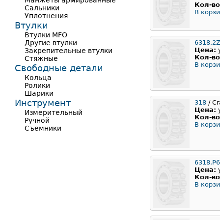
Манжеты армированные
Кол-во
Сальники
В корзи
Уплотнения
Втулки
Втулки MFO
Другие втулки
6318.2
Цена:
Закрепительные втулки
Кол-во
Стяжные
В корзи
Свободные детали
Кольца
Ролики
Шарики
Инструмент
318
/ Cr
Цена:
Измерительный
Кол-во
Ручной
В корзи
Съемники
6318.P
Цена:
Кол-во
В корзи