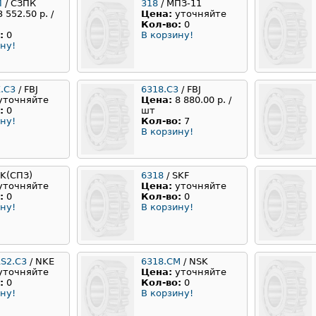
Л
/ СЗПК
318
/ МПЗ-11
3 552.50 р. /
Цена:
уточняйте
Кол-во:
0
:
0
В корзину!
ну!
.C3
/ FBJ
6318.C3
/ FBJ
уточняйте
Цена:
8 880.00 р. /
:
0
шт
ну!
Кол-во:
7
В корзину!
PK(СПЗ)
6318
/ SKF
уточняйте
Цена:
уточняйте
:
0
Кол-во:
0
ну!
В корзину!
RS2.C3
/ NKE
6318.CM
/ NSK
уточняйте
Цена:
уточняйте
:
0
Кол-во:
0
ну!
В корзину!