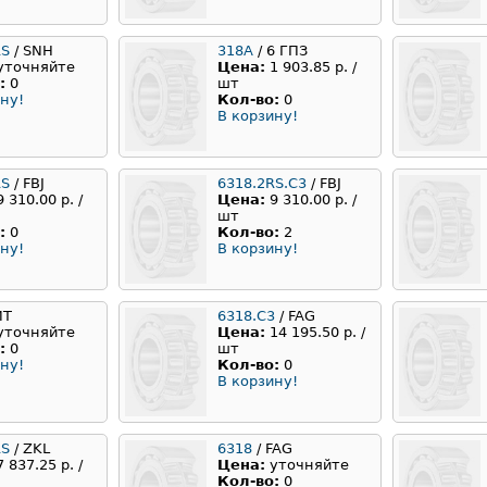
RS
/ SNH
318A
/ 6 ГПЗ
уточняйте
Цена:
1 903.85 р. /
:
0
шт
ну!
Кол-во:
0
В корзину!
RS
/ FBJ
6318.2RS.C3
/ FBJ
9 310.00 р. /
Цена:
9 310.00 р. /
шт
:
0
Кол-во:
2
ну!
В корзину!
ИТ
6318.С3
/ FAG
уточняйте
Цена:
14 195.50 р. /
:
0
шт
ну!
Кол-во:
0
В корзину!
RS
/ ZKL
6318
/ FAG
7 837.25 р. /
Цена:
уточняйте
Кол-во:
0