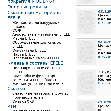
покрытия MODENGY
Опорные ролики
6318.2
Смазочные материалы
Цена:
EFELE
Кол-во
Жидкости для вакуумных
В корзи
насосов
СОЖ
Аэрозольные материалы EFELE
Масла EFELE
6318.2
Оборудование для смазок
Цена:
EFELE
шт
Очистители EFELE
Кол-во
Пасты EFELE
В корзи
Пластичные смазки EFELE
Клеевые составы EFELE
Цианакрилатные составы
EFELE
318
/ К
Анаэробные фиксаторы-
Цена:
Кол-во
герметики EFELE (клеи)
В корзи
Жидкие уплотнители EFELE
Смазки
смазочные материалы других
производителей
Смазки OKS
6318.2
РТИ
Цена:
шт