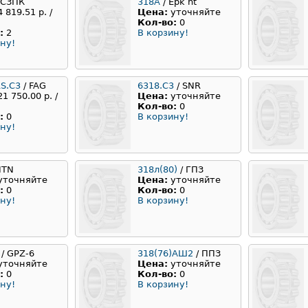
 СЗПК
318А
/ Epk nt
4 819.51 р. /
Цена:
уточняйте
Кол-во:
0
:
2
В корзину!
ну!
RS.C3
/ FAG
6318.С3
/ SNR
21 750.00 р. /
Цена:
уточняйте
Кол-во:
0
:
0
В корзину!
ну!
NTN
318л(80)
/ ГПЗ
уточняйте
Цена:
уточняйте
:
0
Кол-во:
0
ну!
В корзину!
/ GPZ-6
318(76)АШ2
/ ППЗ
уточняйте
Цена:
уточняйте
:
0
Кол-во:
0
ну!
В корзину!