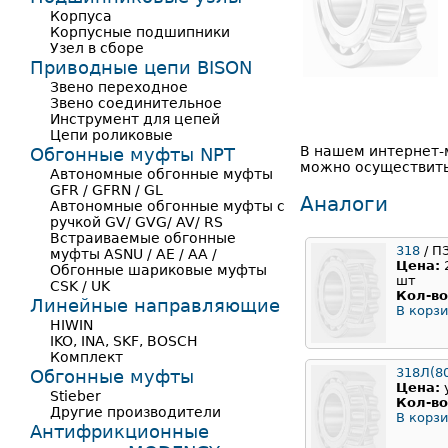
Корпуса
Корпусные подшипники
Узел в сборе
Приводные цепи BISON
Звено переходное
Звено соединительное
Инструмент для цепей
Цепи роликовые
В нашем интернет-
Обгонные муфты NPT
можно осуществить 
Автономные обгонные муфты
GFR / GFRN / GL
Аналоги
Автономные обгонные муфты с
ручкой GV/ GVG/ AV/ RS
Встраиваемые обгонные
318
/ П
муфты ASNU / AE / AA /
Цена:
Обгонные шариковые муфты
шт
CSK / UK
Кол-во
Линейные направляющие
В корзи
HIWIN
IKO, INA, SKF, BOSCH
Комплект
318Л(8
Обгонные муфты
Цена:
Stieber
Кол-во
Другие производители
В корзи
Антифрикционные