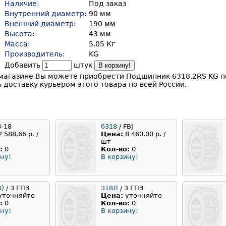
Наличие:
Под заказ
Внутренний диаметр:
90 мм
Внешний диаметр:
190 мм
Высота:
43 мм
Масса:
5.05 Кг
Производитель:
KG
Добавить
штук
В корзину!
магазине Вы можете приобрести Подшипник 6318.2RS KG по
доставку курьером этого товара по всей России.
З-18
6318
/ FBJ
2 588.66 р. /
Цена:
8 460.00 р. /
шт
:
0
Кол-во:
0
ну!
В корзину!
0)
/ 3 ГПЗ
318Л
/ 3 ГПЗ
уточняйте
Цена:
уточняйте
:
0
Кол-во:
0
ну!
В корзину!