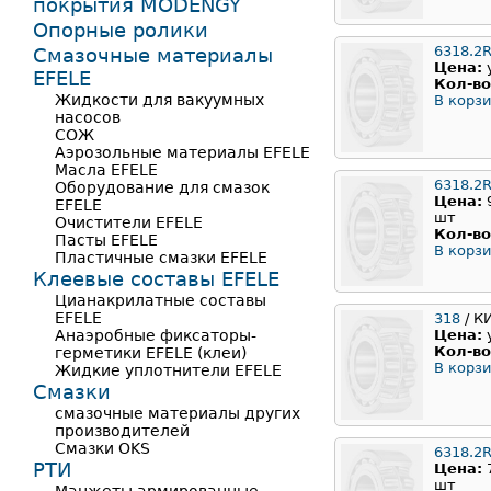
покрытия MODENGY
Опорные ролики
6318.2
Смазочные материалы
Цена:
EFELE
Кол-во
Жидкости для вакуумных
В корзи
насосов
СОЖ
Аэрозольные материалы EFELE
Масла EFELE
6318.2
Оборудование для смазок
Цена:
EFELE
шт
Очистители EFELE
Кол-во
Пасты EFELE
В корзи
Пластичные смазки EFELE
Клеевые составы EFELE
Цианакрилатные составы
EFELE
318
/ К
Анаэробные фиксаторы-
Цена:
Кол-во
герметики EFELE (клеи)
В корзи
Жидкие уплотнители EFELE
Смазки
смазочные материалы других
производителей
Смазки OKS
6318.2
РТИ
Цена:
шт