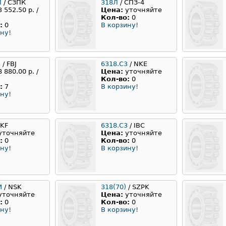
Л
/ СЗПК
318Л
/ СПЗ-4
3 552.50 р. /
Цена:
уточняйте
Кол-во:
0
:
0
В корзину!
ну!
3
/ FBJ
6318.С3
/ NKE
8 880.00 р. /
Цена:
уточняйте
Кол-во:
0
:
7
В корзину!
ну!
SKF
6318.C3
/ IBC
уточняйте
Цена:
уточняйте
:
0
Кол-во:
0
ну!
В корзину!
M
/ NSK
318(70)
/ SZPK
уточняйте
Цена:
уточняйте
:
0
Кол-во:
0
ну!
В корзину!