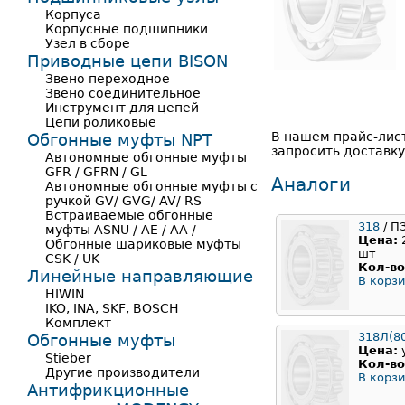
Корпуса
Корпусные подшипники
Узел в сборе
Приводные цепи BISON
Звено переходное
Звено соединительное
Инструмент для цепей
Цепи роликовые
В нашем прайс-лис
Обгонные муфты NPT
запросить доставку
Автономные обгонные муфты
GFR / GFRN / GL
Аналоги
Автономные обгонные муфты с
ручкой GV/ GVG/ AV/ RS
Встраиваемые обгонные
318
/ П
муфты ASNU / AE / AA /
Цена:
Обгонные шариковые муфты
шт
CSK / UK
Кол-во
Линейные направляющие
В корзи
HIWIN
IKO, INA, SKF, BOSCH
Комплект
318Л(8
Обгонные муфты
Цена:
Stieber
Кол-во
Другие производители
В корзи
Антифрикционные