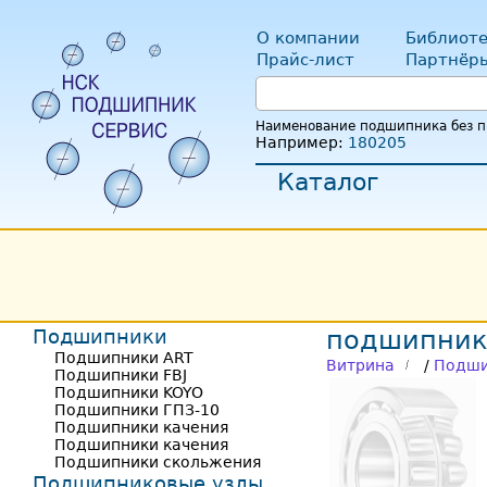
О компании
Библиоте
Прайс-лист
Партнёр
Наименование подшипника без пр
Например:
180205
Каталог
Подшипники
подшипник
Подшипники ART
Витрина
/
Подши
Подшипники FBJ
Подшипники KOYO
Подшипники ГПЗ-10
Подшипники качения
Подшипники качения
Подшипники скольжения
Подшипниковые узлы