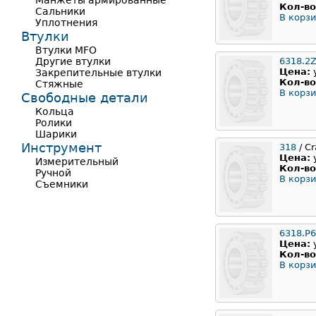
Манжеты армированные
Кол-во
Сальники
В корзи
Уплотнения
Втулки
Втулки MFO
Другие втулки
6318.2
Цена:
Закрепительные втулки
Кол-во
Стяжные
В корзи
Свободные детали
Кольца
Ролики
Шарики
Инструмент
318
/ Cr
Цена:
Измерительный
Кол-во
Ручной
В корзи
Съемники
6318.P
Цена:
Кол-во
В корзи