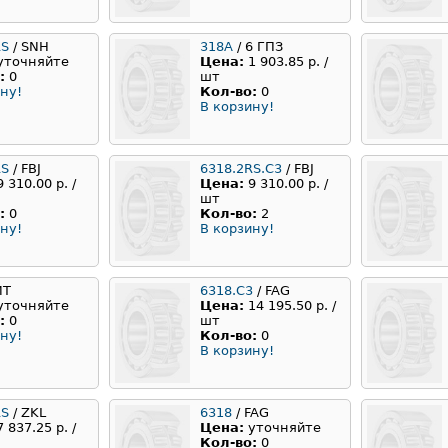
RS
/ SNH
318A
/ 6 ГПЗ
уточняйте
Цена:
1 903.85 р. /
:
0
шт
ну!
Кол-во:
0
В корзину!
RS
/ FBJ
6318.2RS.C3
/ FBJ
9 310.00 р. /
Цена:
9 310.00 р. /
шт
:
0
Кол-во:
2
ну!
В корзину!
ИТ
6318.С3
/ FAG
уточняйте
Цена:
14 195.50 р. /
:
0
шт
ну!
Кол-во:
0
В корзину!
RS
/ ZKL
6318
/ FAG
7 837.25 р. /
Цена:
уточняйте
Кол-во:
0