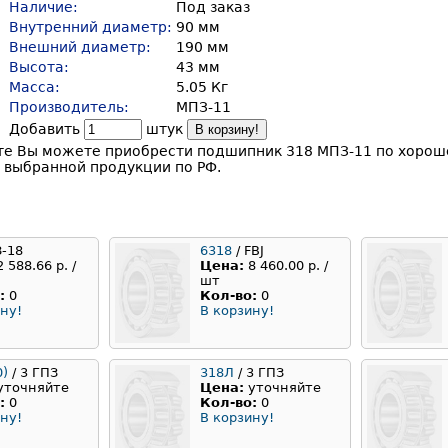
Наличие:
Под заказ
Внутренний диаметр:
90 мм
Внешний диаметр:
190 мм
Высота:
43 мм
Масса:
5.05 Кг
Производитель:
МПЗ-11
Добавить
штук
В корзину!
те Вы можете приобрести подшипник 318 МПЗ-11 по хороше
 выбранной продукции по РФ.
З-18
6318
/ FBJ
2 588.66 р. /
Цена:
8 460.00 р. /
шт
:
0
Кол-во:
0
ну!
В корзину!
0)
/ 3 ГПЗ
318Л
/ 3 ГПЗ
уточняйте
Цена:
уточняйте
:
0
Кол-во:
0
ну!
В корзину!