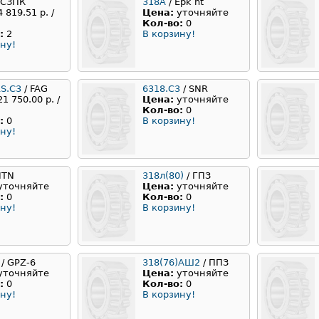
 СЗПК
318А
/ Epk nt
4 819.51 р. /
Цена:
уточняйте
Кол-во:
0
:
2
В корзину!
ну!
RS.C3
/ FAG
6318.С3
/ SNR
21 750.00 р. /
Цена:
уточняйте
Кол-во:
0
:
0
В корзину!
ну!
NTN
318л(80)
/ ГПЗ
уточняйте
Цена:
уточняйте
:
0
Кол-во:
0
ну!
В корзину!
/ GPZ-6
318(76)АШ2
/ ППЗ
уточняйте
Цена:
уточняйте
:
0
Кол-во:
0
ну!
В корзину!