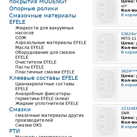
покрытия MODENGY
Цена:
шт
Опорные ролики
Кол-во
Смазочные материалы
В корзи
EFELE
Жидкости для вакуумных
насосов
53624н
СОЖ
МПЗ-11
Аэрозольные материалы EFELE
Цена:
Масла EFELE
Кол-во
Оборудование для смазок
В корзи
EFELE
Очистители EFELE
Пасты EFELE
3624**
Пластичные смазки EFELE
Цена:
Клеевые составы EFELE
Кол-во
Цианакрилатные составы
В корзи
EFELE
Анаэробные фиксаторы-
герметики EFELE (клеи)
Жидкие уплотнители EFELE
Смазки
22324E
SNR
смазочные материалы других
Цена:
производителей
Кол-во
Смазки OKS
В корзи
РТИ