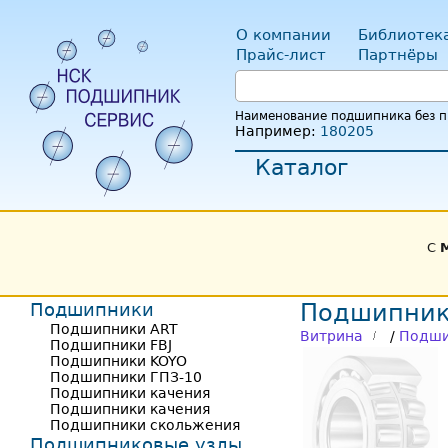
О компании
Библиотек
Прайс-лист
Партнёры
Наименование подшипника без пр
Например:
180205
Каталог
С
Подшипники
Подшипник
Подшипники ART
Витрина
/
Подши
Подшипники FBJ
Подшипники KOYO
Подшипники ГПЗ-10
Подшипники качения
Подшипники качения
Подшипники скольжения
Подшипниковые узлы