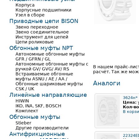
Корпуса
Корпусные подшипники
Узел в сборе
Приводные цепи BISON
Звено переходное
Звено соединительное
Инструмент для цепей
Цепи роликовые
Обгонные муфты NPT
Автономные обгонные муфты
GFR / GFRN / GL
Автономные обгонные муфты с
В нашем прайс-лис
ручкой GV/ GVG/ AV/ RS
расчёт. Так же мож
Встраиваемые обгонные
муфты ASNU / AE / AA /
Аналоги
Обгонные шариковые муфты
CSK / UK
Линейные направляющие
3624н*
HIWIN
Цена:
IKO, INA, SKF, BOSCH
Кол-во
Комплект
В корзи
Обгонные муфты
Stieber
Другие производители
Антифрикционные
22324E