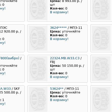
уточняйте
Цена:
8 993.00 р. /
:
0
шт
ну!
Кол-во:
0
В корзину!
 ПЭС
3624*****
/ МПЗ-11
12 920.00 р. /
Цена:
уточняйте
Кол-во:
0
:
0
В корзину!
ну!
F800(вибро)
/
22324.MB.W33.C3
/
FBJ
уточняйте
Цена:
50 150.00 р. /
:
0
шт
ну!
Кол-во:
0
В корзину!
CA.W33
/ SKF
53624**
/ МПЗ-11
25 500.00 р. /
Цена:
уточняйте
Кол-во:
0
:
1
В корзину!
ну!