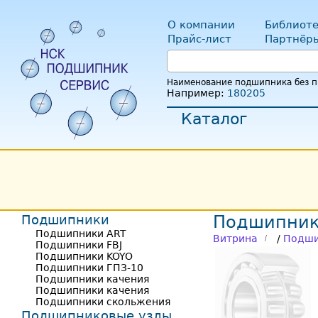
О компании
Библиоте
Прайс-лист
Партнёр
Наименование подшипника без пр
Например:
180205
Каталог
Подшипники
Подшипник
Подшипники ART
Витрина
/
Подши
Подшипники FBJ
Подшипники KOYO
Подшипники ГПЗ-10
Подшипники качения
Подшипники качения
Подшипники скольжения
Подшипниковые узлы