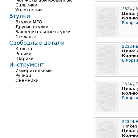
Манжеты армированные
Сальники
3624
/ 
Уплотнения
Цена:
Втулки
Кол-во
Втулки MFO
В корзи
Другие втулки
Закрепительные втулки
Стяжные
Свободные детали
22324-E
Кольца
Цена:
Ролики
Кол-во
Шарики
В корзи
Инструмент
Измерительный
Ручной
Съемники
3624
/ 
Цена:
Кол-во
В корзи
22324.E
Timken
Цена:
Кол-во