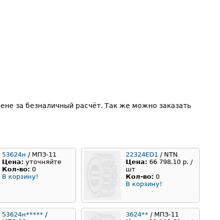
не за безналичный расчёт. Так же можно заказать
53624н
/ МПЗ-11
22324ED1
/ NTN
Цена:
уточняйте
Цена:
66 798.10 р. /
Кол-во:
0
шт
В корзину!
Кол-во:
0
В корзину!
53624н*****
/
3624**
/ МПЗ-11