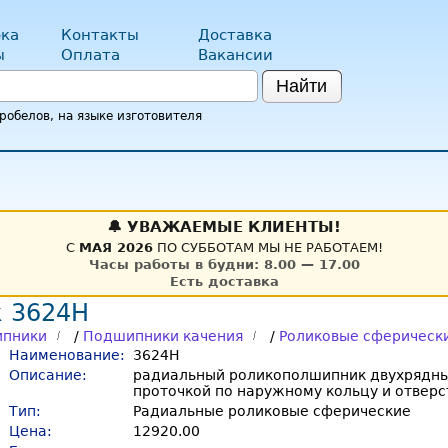
ка
Контакты
Доставка
ы
Оплата
Вакансии
Найти
обелов, на языке изготовителя
🔔 УВАЖАЕМЫЕ КЛИЕНТЫ!
С
МАЯ 2026
ПО СУББОТАМ МЫ НЕ РАБОТАЕМ!
Часы работы в будни: 8.00 — 17.00
Есть доставка
 3624H
пники
/
Подшипники качения
/
Роликовые сферическ
Наименование:
3624H
Описание:
радиальный роликополшипник двухрядны
проточкой по наружному кольцу и отверс
Тип:
Радиальные роликовые сферические
Цена:
12920.00