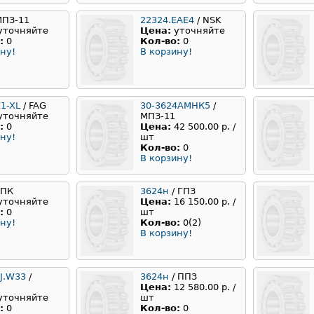
МПЗ-11
22324.EAE4
/ NSK
уточняйте
Цена:
уточняйте
:
0
Кол-во:
0
ну!
В корзину!
1-XL
/ FAG
30-3624АМНК5
/
уточняйте
МПЗ-11
:
0
Цена:
42 500.00 р. /
ну!
шт
Кол-во:
0
В корзину!
ЕПК
3624н
/ ГПЗ
уточняйте
Цена:
16 150.00 р. /
:
0
шт
ну!
Кол-во:
0(2)
В корзину!
J.W33
/
3624н
/ ППЗ
Цена:
12 580.00 р. /
уточняйте
шт
:
0
Кол-во:
0