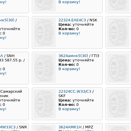
ну!
В корзину!
нк5(30)
/
22324.EAE4C3
/ NSK
Цена:
уточняйте
уточняйте
Кол-во:
0
:
0
В корзину!
ну!
CA
/ SNH
3624амнк5(30)
/ ГПЗ
33 587.55 р. /
Цена:
уточняйте
Кол-во:
0
:
0
В корзину!
ну!
 Самарский
22324СС.W33/C3
/
пник
SKF
уточняйте
Цена:
уточняйте
:
0
Кол-во:
0
ну!
В корзину!
EMW33C3
/ SNR
3624АМК1Н
/ MPZ