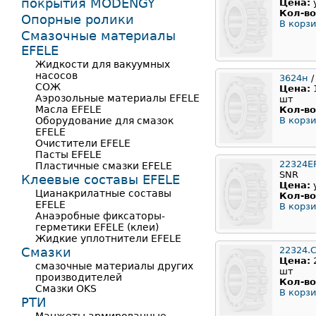
покрытия MODENGY
Цена:
Кол-во
Опорные ролики
В корзи
Смазочные материалы
EFELE
Жидкости для вакуумных
насосов
3624н
/
СОЖ
Цена:
Аэрозольные материалы EFELE
шт
Масла EFELE
Кол-во
Оборудование для смазок
В корзи
EFELE
Очистители EFELE
Пасты EFELE
22324E
Пластичные смазки EFELE
SNR
Клеевые составы EFELE
Цена:
Цианакрилатные составы
Кол-во
EFELE
В корзи
Анаэробные фиксаторы-
герметики EFELE (клеи)
Жидкие уплотнители EFELE
Смазки
22324.
Цена:
смазочные материалы других
шт
производителей
Кол-во
Смазки OKS
В корзи
РТИ