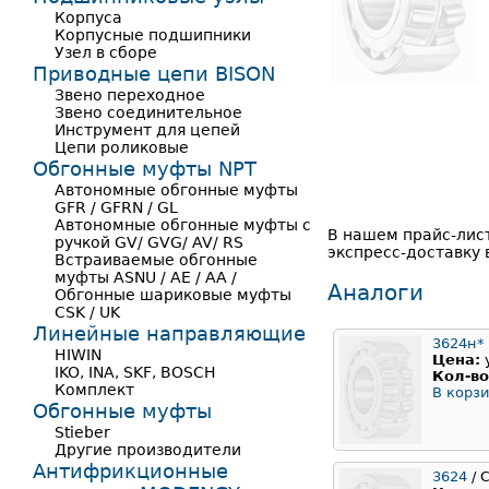
Корпуса
Корпусные подшипники
Узел в сборе
Приводные цепи BISON
Звено переходное
Звено соединительное
Инструмент для цепей
Цепи роликовые
Обгонные муфты NPT
Автономные обгонные муфты
GFR / GFRN / GL
Автономные обгонные муфты с
В нашем прайс-лис
ручкой GV/ GVG/ AV/ RS
экспресс-доставку 
Встраиваемые обгонные
муфты ASNU / AE / AA /
Аналоги
Обгонные шариковые муфты
CSK / UK
Линейные направляющие
3624н*
HIWIN
Цена:
IKO, INA, SKF, BOSCH
Кол-во
Комплект
В корзи
Обгонные муфты
Stieber
Другие производители
Антифрикционные
3624
/ C