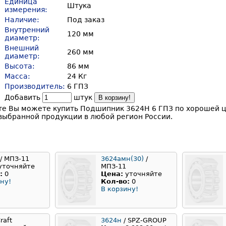
Единица
Штука
измерения:
Наличие:
Под заказ
Внутренний
120 мм
диаметр:
Внешний
260 мм
диаметр:
Высота:
86 мм
Масса:
24 Кг
Производитель:
6 ГПЗ
Добавить
штук
В корзину!
те Вы можете купить Подшипник 3624H 6 ГПЗ по хорошей це
выбранной продукции в любой регион России.
/ МПЗ-11
3624амн(30)
/
уточняйте
МПЗ-11
:
0
Цена:
уточняйте
ну!
Кол-во:
0
В корзину!
raft
3624н
/ SPZ-GROUP