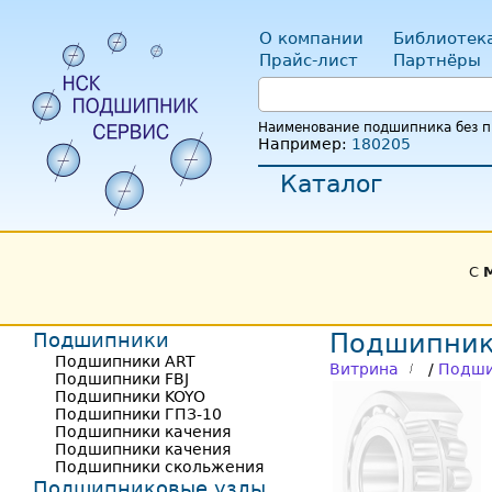
О компании
Библиотек
Прайс-лист
Партнёры
Наименование подшипника без пр
Например:
180205
Каталог
С
Подшипники
Подшипник
Подшипники ART
Витрина
/
Подши
Подшипники FBJ
Подшипники KOYO
Подшипники ГПЗ-10
Подшипники качения
Подшипники качения
Подшипники скольжения
Подшипниковые узлы