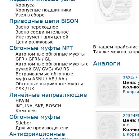
Корпуса
Корпусные подшипники
Узел в сборе
Приводные цепи BISON
Звено переходное
Звено соединительное
Инструмент для цепей
Цепи роликовые
В нашем прайс-лис
Обгонные муфты NPT
Так же можно запро
Автономные обгонные муфты
GFR / GFRN / GL
Аналоги
Автономные обгонные муфты с
ручкой GV/ GVG/ AV/ RS
Встраиваемые обгонные
3624н*
муфты ASNU / AE / AA /
Цена:
Обгонные шариковые муфты
Кол-во
CSK / UK
В корзи
Линейные направляющие
HIWIN
IKO, INA, SKF, BOSCH
Комплект
22324E
Обгонные муфты
Цена:
Stieber
шт
Другие производители
Кол-во
Антифрикционные
В корзи