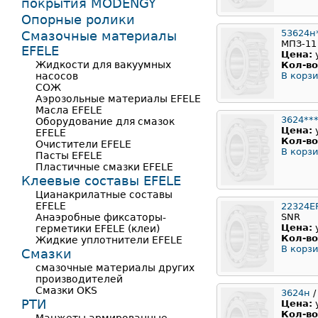
покрытия MODENGY
Опорные ролики
53624н
Смазочные материалы
МПЗ-11
EFELE
Цена:
Жидкости для вакуумных
Кол-во
насосов
В корзи
СОЖ
Аэрозольные материалы EFELE
Масла EFELE
3624**
Оборудование для смазок
Цена:
EFELE
Кол-во
Очистители EFELE
В корзи
Пасты EFELE
Пластичные смазки EFELE
Клеевые составы EFELE
Цианакрилатные составы
EFELE
22324E
Анаэробные фиксаторы-
SNR
Цена:
герметики EFELE (клеи)
Кол-во
Жидкие уплотнители EFELE
В корзи
Смазки
смазочные материалы других
производителей
Смазки OKS
3624н
/
РТИ
Цена:
Кол-во