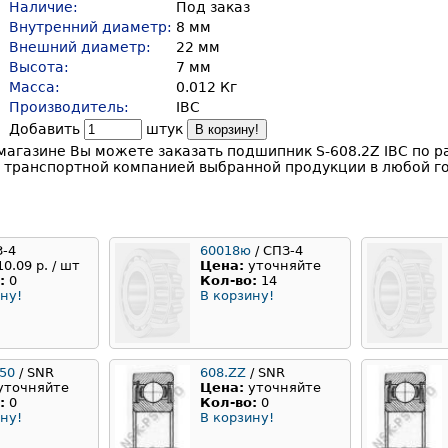
Наличие:
Под заказ
Внутренний диаметр:
8 мм
Внешний диаметр:
22 мм
Высота:
7 мм
Масса:
0.012 Кг
Производитель:
IBC
Добавить
штук
В корзину!
агазине Вы можете заказать подшипник S-608.2Z IBC по р
у транспортной компанией выбранной продукции в любой го
З-4
60018ю
/ СПЗ-4
10.09 р. / шт
Цена:
уточняйте
:
0
Кол-во:
14
ну!
В корзину!
150
/ SNR
608.ZZ
/ SNR
уточняйте
Цена:
уточняйте
:
0
Кол-во:
0
ну!
В корзину!