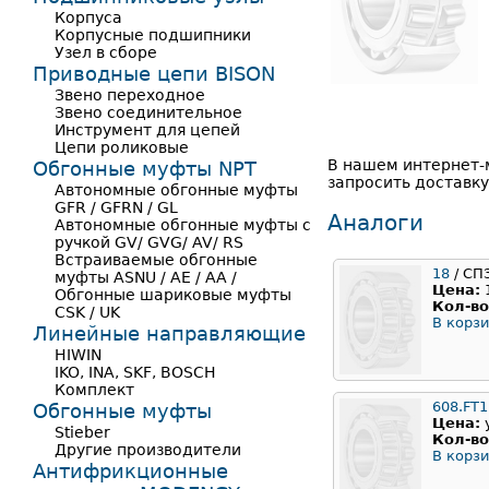
Корпуса
Корпусные подшипники
Узел в сборе
Приводные цепи BISON
Звено переходное
Звено соединительное
Инструмент для цепей
Цепи роликовые
В нашем интернет-м
Обгонные муфты NPT
запросить доставк
Автономные обгонные муфты
GFR / GFRN / GL
Аналоги
Автономные обгонные муфты с
ручкой GV/ GVG/ AV/ RS
Встраиваемые обгонные
18
/ СП
муфты ASNU / AE / AA /
Цена:
Обгонные шариковые муфты
Кол-во
CSK / UK
В корзи
Линейные направляющие
HIWIN
IKO, INA, SKF, BOSCH
Комплект
608.FT
Обгонные муфты
Цена:
Stieber
Кол-во
Другие производители
В корзи
Антифрикционные