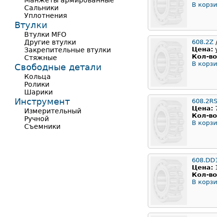
Манжеты армированные
В корзи
Сальники
Уплотнения
Втулки
Втулки MFO
Другие втулки
608.2Z
Цена:
Закрепительные втулки
Кол-во
Стяжные
В корзи
Свободные детали
Кольца
Ролики
Шарики
Инструмент
608.2R
Цена:
Измерительный
Кол-во
Ручной
В корзи
Съемники
608.DD
Цена:
Кол-во
В корзи