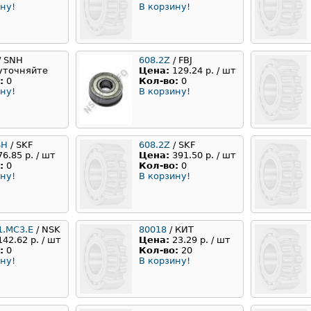
ну!
В корзину!
/ SNH
608.2Z
/ FBJ
уточняйте
Цена:
129.24 р. / шт
:
0
Кол-во:
0
ну!
В корзину!
SH
/ SKF
608.2Z
/ SKF
76.85 р. / шт
Цена:
391.50 р. / шт
:
0
Кол-во:
0
ну!
В корзину!
1.MC3.E
/ NSK
80018
/ КИТ
142.62 р. / шт
Цена:
23.29 р. / шт
:
0
Кол-во:
20
ну!
В корзину!