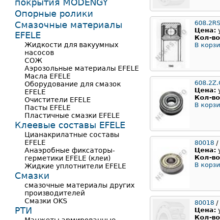
покрытия MODENGY
Опорные ролики
608.2R
Смазочные материалы
Цена:
EFELE
Кол-во
Жидкости для вакуумных
В корзи
насосов
СОЖ
Аэрозольные материалы EFELE
Масла EFELE
608.2Z.
Оборудование для смазок
Цена:
EFELE
Кол-во
Очистители EFELE
В корзи
Пасты EFELE
Пластичные смазки EFELE
Клеевые составы EFELE
Цианакрилатные составы
EFELE
80018
/
Анаэробные фиксаторы-
Цена:
Кол-во
герметики EFELE (клеи)
В корзи
Жидкие уплотнители EFELE
Смазки
смазочные материалы других
производителей
Смазки OKS
80018
/
РТИ
Цена:
Кол-во