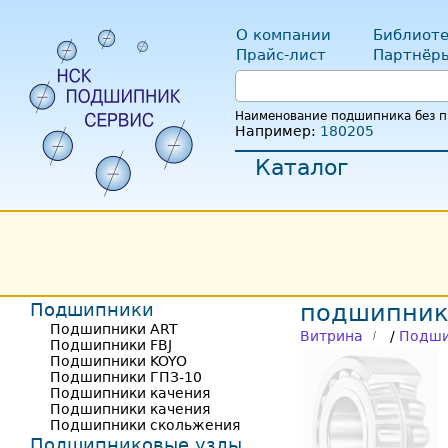
О компании
Библиоте
Прайс-лист
Партнёр
Наименование подшипника без пр
Например:
180205
Каталог
Подшипники
подшипник 
Подшипники ART
Витрина
/
Подши
Подшипники FBJ
Подшипники KOYO
Подшипники ГПЗ-10
Подшипники качения
Подшипники качения
Подшипники скольжения
Подшипниковые узлы