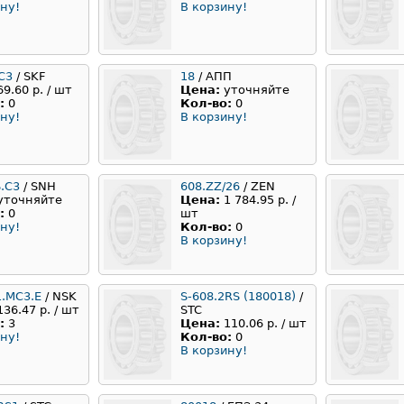
ну!
В корзину!
C3
/ SKF
18
/ АПП
69.60 р. / шт
Цена:
уточняйте
:
0
Кол-во:
0
ну!
В корзину!
.C3
/ SNH
608.ZZ/26
/ ZEN
уточняйте
Цена:
1 784.95 р. /
:
0
шт
ну!
Кол-во:
0
В корзину!
1.MC3.E
/ NSK
S-608.2RS (180018)
/
136.47 р. / шт
STC
:
3
Цена:
110.06 р. / шт
ну!
Кол-во:
0
В корзину!