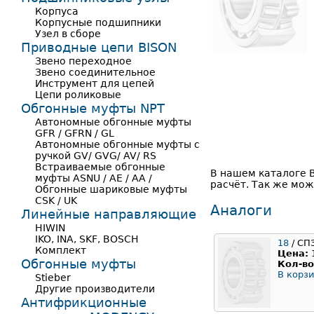
Корпуса
Корпусные подшипники
Узел в сборе
Приводные цепи BISON
Звено переходное
Звено соединительное
Инструмент для цепей
Цепи роликовые
Обгонные муфты NPT
Автономные обгонные муфты
GFR / GFRN / GL
Автономные обгонные муфты с
ручкой GV/ GVG/ AV/ RS
Встраиваемые обгонные
В нашем каталоге 
муфты ASNU / AE / AA /
расчёт. Так же мож
Обгонные шариковые муфты
CSK / UK
Аналоги
Линейные направляющие
HIWIN
IKO, INA, SKF, BOSCH
18
/ СП
Комплект
Цена:
Обгонные муфты
Кол-во
В корзи
Stieber
Другие производители
Антифрикционные