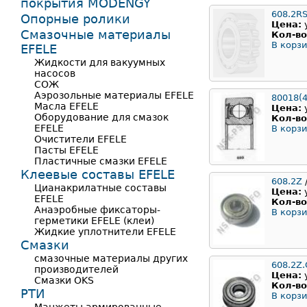
покрытия MODENGY
608.2R
Опорные ролики
Цена:
Смазочные материалы
Кол-во
В корзи
EFELE
Жидкости для вакуумных
насосов
СОЖ
Аэрозольные материалы EFELE
80018(4
Масла EFELE
Цена:
Оборудование для смазок
Кол-во
EFELE
В корзи
Очистители EFELE
Пасты EFELE
Пластичные смазки EFELE
Клеевые составы EFELE
608.2Z
/
Цианакрилатные составы
Цена:
EFELE
Кол-во
Анаэробные фиксаторы-
В корзи
герметики EFELE (клеи)
Жидкие уплотнители EFELE
Смазки
смазочные материалы других
608.2Z.
производителей
Цена:
Смазки OKS
Кол-во
РТИ
В корзи