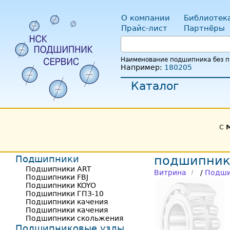
О компании
Библиотек
Прайс-лист
Партнёры
Наименование подшипника без пр
Например:
180205
Каталог
С
Подшипники
подшипник 
Подшипники ART
Витрина
/
Подши
Подшипники FBJ
Подшипники KOYO
Подшипники ГПЗ-10
Подшипники качения
Подшипники качения
Подшипники скольжения
Подшипниковые узлы