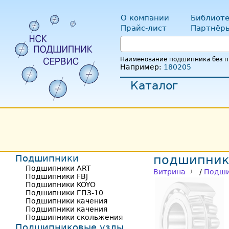
О компании
Библиоте
Прайс-лист
Партнёр
Наименование подшипника без пр
Например:
180205
Каталог
Подшипники
подшипник
Подшипники ART
Витрина
/
Подши
Подшипники FBJ
Подшипники KOYO
Подшипники ГПЗ-10
Подшипники качения
Подшипники качения
Подшипники скольжения
Подшипниковые узлы