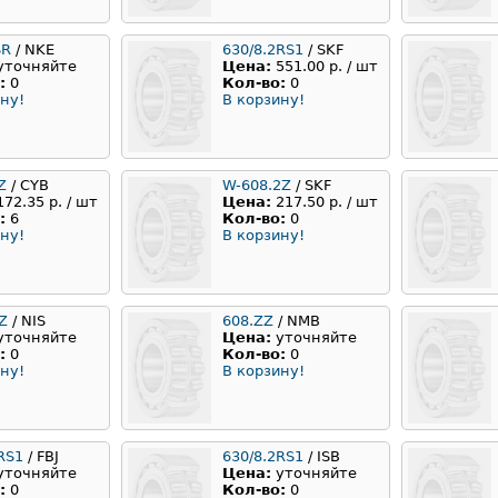
SR
/ NKE
630/8.2RS1
/ SKF
уточняйте
Цена:
551.00 р. / шт
:
0
Кол-во:
0
ну!
В корзину!
Z
/ CYB
W-608.2Z
/ SKF
172.35 р. / шт
Цена:
217.50 р. / шт
:
6
Кол-во:
0
ну!
В корзину!
Z
/ NIS
608.ZZ
/ NMB
уточняйте
Цена:
уточняйте
:
0
Кол-во:
0
ну!
В корзину!
RS1
/ FBJ
630/8.2RS1
/ ISB
уточняйте
Цена:
уточняйте
:
0
Кол-во:
0