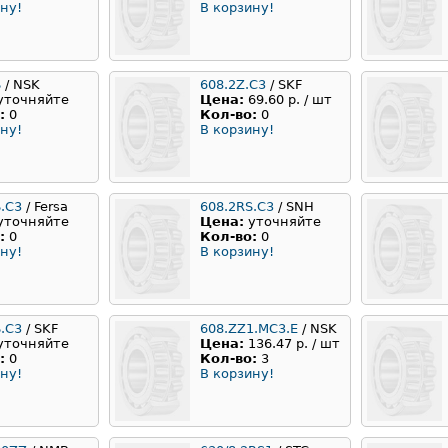
ну!
В корзину!
S
/ NSK
608.2Z.C3
/ SKF
уточняйте
Цена:
69.60 р. / шт
:
0
Кол-во:
0
ну!
В корзину!
.C3
/ Fersa
608.2RS.C3
/ SNH
уточняйте
Цена:
уточняйте
:
0
Кол-во:
0
ну!
В корзину!
.C3
/ SKF
608.ZZ1.MC3.E
/ NSK
уточняйте
Цена:
136.47 р. / шт
:
0
Кол-во:
3
ну!
В корзину!