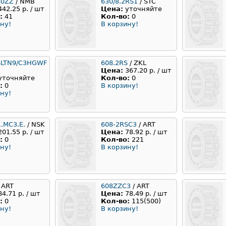
80ZZ
/ NMB
630/8.2RS1
/ STC
442.25 р. / шт
Цена:
уточняйте
:
41
Кол-во:
0
ну!
В корзину!
SLTN9/C3HGWF
608.2RS
/ ZKL
Цена:
367.20 р. / шт
уточняйте
Кол-во:
0
:
0
В корзину!
ну!
.MC3.E.
/ NSK
608-2RSC3
/ ART
201.55 р. / шт
Цена:
78.92 р. / шт
:
0
Кол-во:
221
ну!
В корзину!
 ART
608ZZC3
/ ART
84.71 р. / шт
Цена:
78.49 р. / шт
:
0
Кол-во:
115(500)
ну!
В корзину!