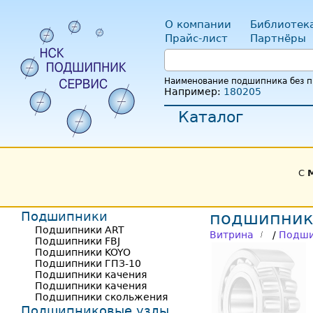
О компании
Библиотек
Прайс-лист
Партнёры
Наименование подшипника без пр
Например:
180205
Каталог
С
Подшипники
подшипник 
Подшипники ART
Витрина
/
Подши
Подшипники FBJ
Подшипники KOYO
Подшипники ГПЗ-10
Подшипники качения
Подшипники качения
Подшипники скольжения
Подшипниковые узлы