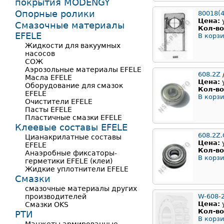
покрытия MODENGY
Опорные ролики
80018(4
Цена:
Смазочные материалы
Кол-во
EFELE
В корзи
Жидкости для вакуумных
насосов
СОЖ
Аэрозольные материалы EFELE
608.2Z
/
Масла EFELE
Цена:
Оборудование для смазок
Кол-во
EFELE
В корзи
Очистители EFELE
Пасты EFELE
Пластичные смазки EFELE
Клеевые составы EFELE
608.2Z.
Цианакрилатные составы
Цена:
EFELE
Кол-во
Анаэробные фиксаторы-
В корзи
герметики EFELE (клеи)
Жидкие уплотнители EFELE
Смазки
смазочные материалы других
производителей
W-608-
Цена:
Смазки OKS
Кол-во
РТИ
В корзи