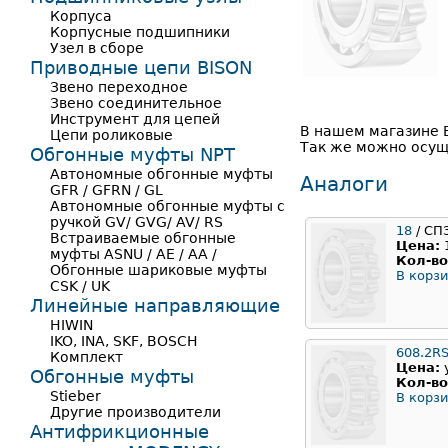
Корпуса
Корпусные подшипники
Узел в сборе
Приводные цепи BISON
Звено переходное
Звено соединительное
Инструмент для цепей
В нашем магазине В
Цепи роликовые
Так же можно осуще
Обгонные муфты NPT
Автономные обгонные муфты
Аналоги
GFR / GFRN / GL
Автономные обгонные муфты с
ручкой GV/ GVG/ AV/ RS
18
/ СП
Встраиваемые обгонные
Цена:
муфты ASNU / AE / AA /
Кол-во
Обгонные шариковые муфты
В корзи
CSK / UK
Линейные направляющие
HIWIN
IKO, INA, SKF, BOSCH
608.2R
Комплект
Цена:
Обгонные муфты
Кол-во
Stieber
В корзи
Другие производители
Антифрикционные