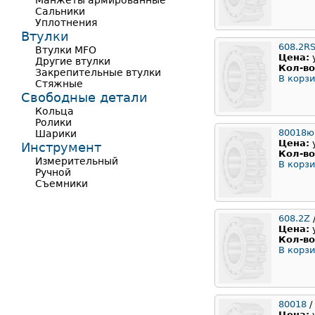
Манжеты армированные
Сальники
Уплотнения
Втулки
608.2R
Втулки MFO
Цена:
Другие втулки
Кол-во
Закрепительные втулки
В корзи
Стяжные
Свободные детали
Кольца
Ролики
80018ю
Шарики
Цена:
Инструмент
Кол-во
Измерительный
В корзи
Ручной
Съемники
608.2Z
Цена:
Кол-во
В корзи
80018
/
Цена: