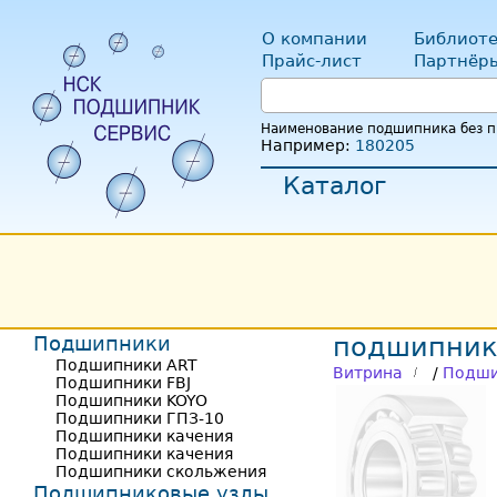
О компании
Библиоте
Прайс-лист
Партнёр
Наименование подшипника без пр
Например:
180205
Каталог
Подшипники
подшипник
Подшипники ART
Витрина
/
Подши
Подшипники FBJ
Подшипники KOYO
Подшипники ГПЗ-10
Подшипники качения
Подшипники качения
Подшипники скольжения
Подшипниковые узлы