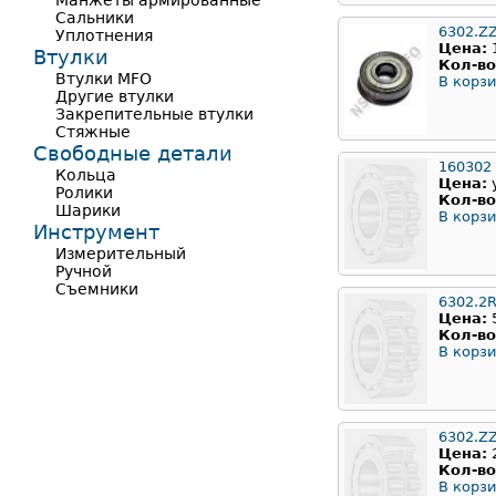
Манжеты армированные
Сальники
6302.Z
Уплотнения
Цена:
Втулки
Кол-во
Втулки MFO
В корзи
Другие втулки
Закрепительные втулки
Стяжные
Свободные детали
160302
Кольца
Цена:
Ролики
Кол-во
Шарики
В корзи
Инструмент
Измерительный
Ручной
Съемники
6302.2
Цена:
Кол-во
В корзи
6302.Z
Цена:
Кол-во
В корзи