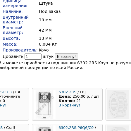
Единица
Штука
измерения:
Наличие:
Под заказ
Внутренний
15 мм
диаметр:
Внешний
42 мм
диаметр:
Высота:
13 мм
Масса:
0.084 Кг
Производитель:
Koyo
Добавить
штук
В корзину!
Вы можете приобрести подшипник 6302.2RS Koyo по разумн
выбранной продукции по всей России.
RSD.C3
/ IBC
6302.2RS
/ FBJ
уточняйте
Цена:
250.00 р. / шт
:
0
Кол-во:
21
ну!
В корзину!
RS
/ Craft
6302.2RS.P6Q6/C9
/