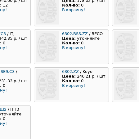
240.00 р. / шт
Цена:
178.02 р. / шт
:
12
Кол-во:
0
ну!
В корзину!
ZC3
/ ITJ
6302.BSS.ZZ
/ BECO
342.35 р. / шт
Цена:
уточняйте
:
0
Кол-во:
0
ну!
В корзину!
NSE9.C3
/
6302.ZZ
/ Koyo
Цена:
246.21 р. / шт
231.33 р. / шт
Кол-во:
0
:
0
В корзину!
ну!
АШ2
/ ППЗ
уточняйте
:
0
ну!