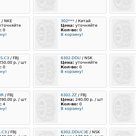
Z
/ NKE
302***
/ Китай
уточняйте
Цена:
уточняйте
:
0
Кол-во:
0
ну!
В корзину!
RS.C3
/ FBJ
6302.DDU
/ NSK
250.00 р. / шт
Цена:
уточняйте
:
0
Кол-во:
0
ну!
В корзину!
NR
/ FBJ
6302.2Z
/ FBJ
290.00 р. / шт
Цена:
240.00 р. / шт
:
4
Кол-во:
0
ну!
В корзину!
.C3
/ FBJ
6302.DDUC3E
/ NSK