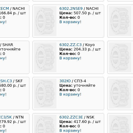
ZECM
/ NACHI
6302.2NSE9
/ NACHI
166.84 р. / шт
Цена:
507.50 р. / шт
:
0
Кол-во:
0
ну!
В корзину!
/ SHAR
6302.ZZ.C3
/ Koyo
уточняйте
Цена:
204.33 р. / шт
:
0
Кол-во:
0
ну!
В корзину!
RSH.C3
/ SKF
302Ю
/ СПЗ-4
580.00 р. / шт
Цена:
уточняйте
:
0
Кол-во:
0
ну!
В корзину!
ZC3/5K
/ NTN
6302.ZZC3E
/ NSK
279.92 р. / шт
Цена:
417.60 р. / шт
:
0
Кол-во:
0
ну!
В корзину!