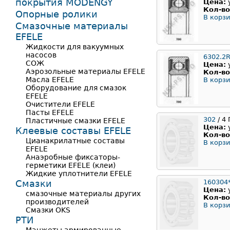
покрытия MODENGY
Цена:
Кол-во
Опорные ролики
В корзи
Смазочные материалы
EFELE
Жидкости для вакуумных
насосов
6302.2
СОЖ
Цена:
Аэрозольные материалы EFELE
Кол-во
Масла EFELE
В корзи
Оборудование для смазок
EFELE
Очистители EFELE
Пасты EFELE
302
/ 4
Пластичные смазки EFELE
Цена:
Клеевые составы EFELE
Кол-во
Цианакрилатные составы
В корзи
EFELE
Анаэробные фиксаторы-
герметики EFELE (клеи)
Жидкие уплотнители EFELE
Смазки
160304
Цена:
смазочные материалы других
Кол-во
производителей
В корзи
Смазки OKS
РТИ