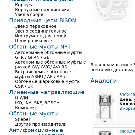
Корпуса
Корпусные подшипники
Узел в сборе
Приводные цепи BISON
Звено переходное
Звено соединительное
Инструмент для цепей
Цепи роликовые
Обгонные муфты NPT
Автономные обгонные муфты
GFR / GFRN / GL
Автономные обгонные муфты с
В нашем магазине 
ручкой GV/ GVG/ AV/ RS
почтовую доставку 
Встраиваемые обгонные
муфты ASNU / AE / AA /
Аналоги
Обгонные шариковые муфты
CSK / UK
Линейные направляющие
6302.2
HIWIN
Цена:
IKO, INA, SKF, BOSCH
Кол-во
Комплект
В корзи
Обгонные муфты
Stieber
Другие производители
Антифрикционные
6302.2