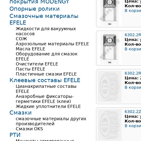
покрытия MODENGY
Цена:
Кол-во
Опорные ролики
В корзи
Смазочные материалы
EFELE
Жидкости для вакуумных
насосов
6302.2
СОЖ
Цена:
Аэрозольные материалы EFELE
Кол-во
Масла EFELE
В корзи
Оборудование для смазок
EFELE
Очистители EFELE
Пасты EFELE
6302.2
Пластичные смазки EFELE
Цена:
Клеевые составы EFELE
Кол-во
Цианакрилатные составы
В корзи
EFELE
Анаэробные фиксаторы-
герметики EFELE (клеи)
Жидкие уплотнители EFELE
Смазки
6302.2Z
Цена:
смазочные материалы других
Кол-во
производителей
В корзи
Смазки OKS
РТИ