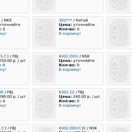
Z
/ NKE
302***
/ Китай
уточняйте
Цена:
уточняйте
:
0
Кол-во:
0
ну!
В корзину!
RS.C3
/ FBJ
6302.DDU
/ NSK
250.00 р. / шт
Цена:
уточняйте
:
0
Кол-во:
0
ну!
В корзину!
NR
/ FBJ
6302.2Z
/ FBJ
290.00 р. / шт
Цена:
240.00 р. / шт
:
4
Кол-во:
0
ну!
В корзину!
.C3
/ FBJ
6302.DDUC3E
/ NSK