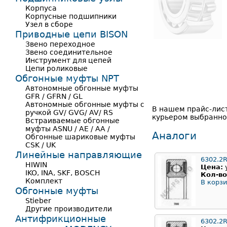
Корпуса
Корпусные подшипники
Узел в сборе
Приводные цепи BISON
Звено переходное
Звено соединительное
Инструмент для цепей
Цепи роликовые
Обгонные муфты NPT
Автономные обгонные муфты
GFR / GFRN / GL
Автономные обгонные муфты с
В нашем прайс-лис
ручкой GV/ GVG/ AV/ RS
курьером выбранной
Встраиваемые обгонные
муфты ASNU / AE / AA /
Аналоги
Обгонные шариковые муфты
CSK / UK
Линейные направляющие
6302.2
HIWIN
Цена:
IKO, INA, SKF, BOSCH
Кол-во
Комплект
В корзи
Обгонные муфты
Stieber
Другие производители
Антифрикционные
6302.2