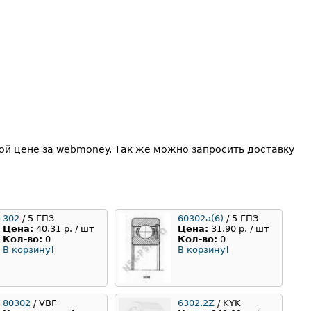
ой цене за webmoney. Так же можно запросить доставку
302
/ 5 ГПЗ
60302а(6)
/ 5 ГПЗ
Цена:
40.31 р. / шт
Цена:
31.90 р. / шт
Кол-во:
0
Кол-во:
0
В корзину!
В корзину!
80302
/ VBF
6302.2Z
/ KYK