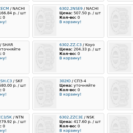
ZECM
/ NACHI
6302.2NSE9
/ NACHI
166.84 р. / шт
Цена:
507.50 р. / шт
:
0
Кол-во:
0
ну!
В корзину!
/ SHAR
6302.ZZ.C3
/ Koyo
уточняйте
Цена:
204.33 р. / шт
:
0
Кол-во:
0
ну!
В корзину!
RSH.C3
/ SKF
302Ю
/ СПЗ-4
580.00 р. / шт
Цена:
уточняйте
:
0
Кол-во:
0
ну!
В корзину!
ZC3/5K
/ NTN
6302.ZZC3E
/ NSK
279.92 р. / шт
Цена:
417.60 р. / шт
:
0
Кол-во:
0
ну!
В корзину!