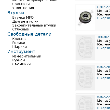
Манжеты армированные
Сальники
6302.Z
Уплотнения
Цена:
Втулки
Кол-во
Втулки MFO
В корзи
Другие втулки
Закрепительные втулки
Стяжные
Свободные детали
160302
Кольца
Цена:
Ролики
Кол-во
Шарики
В корзи
Инструмент
Измерительный
Ручной
Съемники
6302.2
Цена:
Кол-во
В корзи
6302.Z
Цена:
Кол-во
В корзи