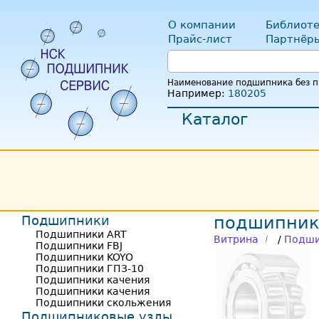
О компании
Библиоте
Прайс-лист
Партнёр
Наименование подшипника без пр
Например:
180205
Каталог
Подшипники
подшипник
Подшипники ART
Витрина
/
Подши
Подшипники FBJ
Подшипники KOYO
Подшипники ГПЗ-10
Подшипники качения
Подшипники качения
Подшипники скольжения
Подшипниковые узлы