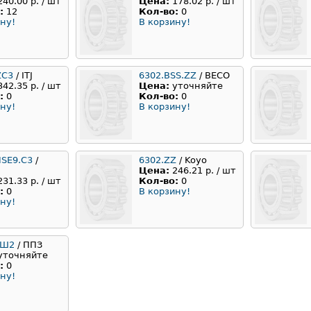
240.00 р. / шт
Цена:
178.02 р. / шт
:
12
Кол-во:
0
ну!
В корзину!
ZC3
/ ITJ
6302.BSS.ZZ
/ BECO
342.35 р. / шт
Цена:
уточняйте
:
0
Кол-во:
0
ну!
В корзину!
NSE9.C3
/
6302.ZZ
/ Koyo
Цена:
246.21 р. / шт
231.33 р. / шт
Кол-во:
0
:
0
В корзину!
ну!
АШ2
/ ППЗ
уточняйте
:
0
ну!