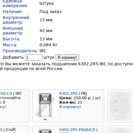
Единица
Штука
измерения:
Наличие:
Под заказ
Внутренний
15 мм
диаметр:
Внешний
42 мм
диаметр:
Высота:
13 мм
Масса:
0.084 Кг
Производитель:
IBC
Добавить
штук
В корзину!
те Вы можете заказать подшипник 6302.2RS IBC по доступн
 продукции по всей России.
RSD.C3
/ IBC
6302.2RS
/ FBJ
уточняйте
Цена:
250.00 р. / шт
:
0
Кол-во:
21
ну!
В корзину!
RS
/ Craft
6302.2RS.P6Q6/C9
/