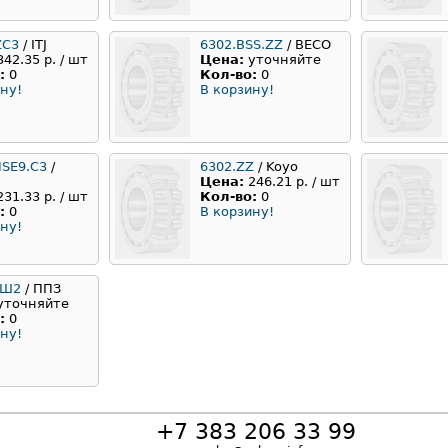
ZC3
/ ITJ
6302.BSS.ZZ
/ BECO
342.35 р. / шт
Цена:
уточняйте
:
0
Кол-во:
0
ну!
В корзину!
NSE9.C3
/
6302.ZZ
/ Koyo
Цена:
246.21 р. / шт
231.33 р. / шт
Кол-во:
0
:
0
В корзину!
ну!
АШ2
/ ППЗ
уточняйте
:
0
ну!
+7 383 206 33 99