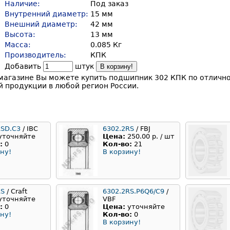
Наличие:
Под заказ
Внутренний диаметр:
15 мм
Внешний диаметр:
42 мм
Высота:
13 мм
Масса:
0.085 Кг
Производитель:
КПК
Добавить
штук
В корзину!
магазине Вы можете купить подшипник 302 КПК по отлично
 продукции в любой регион России.
RSD.C3
/ IBC
6302.2RS
/ FBJ
уточняйте
Цена:
250.00 р. / шт
:
0
Кол-во:
21
ну!
В корзину!
RS
/ Craft
6302.2RS.P6Q6/C9
/
уточняйте
VBF
:
0
Цена:
уточняйте
ну!
Кол-во:
0
В корзину!