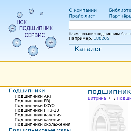
О компании
Библиоте
Прайс-лист
Партнёр
Наименование подшипника без пр
Например:
180205
Каталог
Подшипники
подшипник
Подшипники ART
Витрина
/
Подши
Подшипники FBJ
Подшипники KOYO
Подшипники ГПЗ-10
Подшипники качения
Подшипники качения
Подшипники скольжения
Подшипниковые узлы