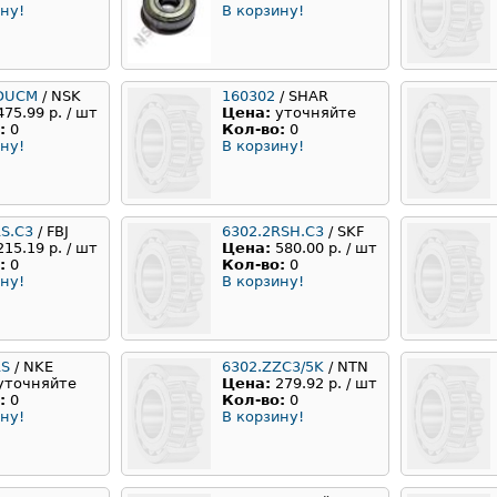
ну!
В корзину!
DUCM
/ NSK
160302
/ SHAR
475.99 р. / шт
Цена:
уточняйте
:
0
Кол-во:
0
ну!
В корзину!
RS.C3
/ FBJ
6302.2RSH.C3
/ SKF
215.19 р. / шт
Цена:
580.00 р. / шт
:
0
Кол-во:
0
ну!
В корзину!
RS
/ NKE
6302.ZZC3/5K
/ NTN
уточняйте
Цена:
279.92 р. / шт
:
0
Кол-во:
0
ну!
В корзину!