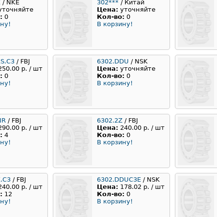
Z
/ NKE
302***
/ Китай
уточняйте
Цена:
уточняйте
:
0
Кол-во:
0
ну!
В корзину!
RS.C3
/ FBJ
6302.DDU
/ NSK
250.00 р. / шт
Цена:
уточняйте
:
0
Кол-во:
0
ну!
В корзину!
NR
/ FBJ
6302.2Z
/ FBJ
290.00 р. / шт
Цена:
240.00 р. / шт
:
4
Кол-во:
0
ну!
В корзину!
.C3
/ FBJ
6302.DDUC3E
/ NSK
240.00 р. / шт
Цена:
178.02 р. / шт
:
12
Кол-во:
0
ну!
В корзину!