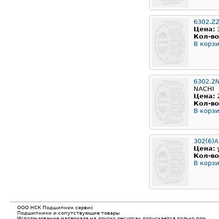
6302.Z
Цена:
Кол-во
В корзи
6302.2
NACHI
Цена:
Кол-во
В корзи
302(6)
Цена:
Кол-во
В корзи
ООО НСК Подшипник сервис
Подшипники и сопутствующие товары
Исползьзование материала на других ресурсах допускается только при