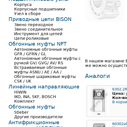
Корпуса
Корпусные подшипники
Узел в сборе
Приводные цепи BISON
Звено переходное
Звено соединительное
Инструмент для цепей
Цепи роликовые
Обгонные муфты NPT
Автономные обгонные муфты
GFR / GFRN / GL
Автономные обгонные муфты с
В нашем магазине В
ручкой GV/ GVG/ AV/ RS
же можно осуществ
Встраиваемые обгонные
муфты ASNU / AE / AA /
Аналоги
Обгонные шариковые муфты
CSK / UK
Линейные направляющие
6302.2
HIWIN
Цена:
IKO, INA, SKF, BOSCH
Кол-во
Комплект
В корзи
Обгонные муфты
Stieber
Другие производители
Антифрикционные
60302а(