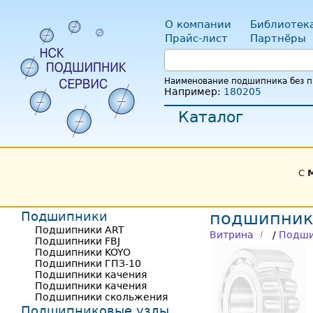
О компании
Библиотек
Прайс-лист
Партнёры
Наименование подшипника без пр
Например:
180205
Каталог
С
Подшипники
подшипник
Подшипники ART
Витрина
/
Подши
Подшипники FBJ
Подшипники KOYO
Подшипники ГПЗ-10
Подшипники качения
Подшипники качения
Подшипники скольжения
Подшипниковые узлы