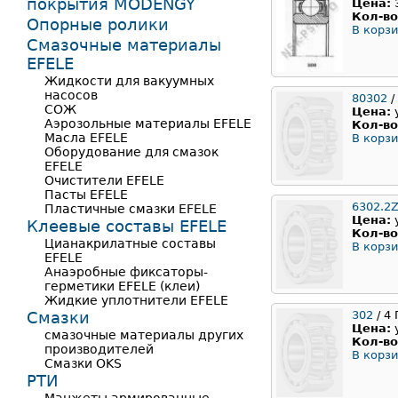
покрытия MODENGY
Цена:
Кол-во
Опорные ролики
В корзи
Смазочные материалы
EFELE
Жидкости для вакуумных
насосов
80302
/
СОЖ
Цена:
Аэрозольные материалы EFELE
Кол-во
Масла EFELE
В корзи
Оборудование для смазок
EFELE
Очистители EFELE
Пасты EFELE
6302.2
Пластичные смазки EFELE
Цена:
Клеевые составы EFELE
Кол-во
Цианакрилатные составы
В корзи
EFELE
Анаэробные фиксаторы-
герметики EFELE (клеи)
Жидкие уплотнители EFELE
Смазки
302
/ 4
Цена:
смазочные материалы других
Кол-во
производителей
В корзи
Смазки OKS
РТИ