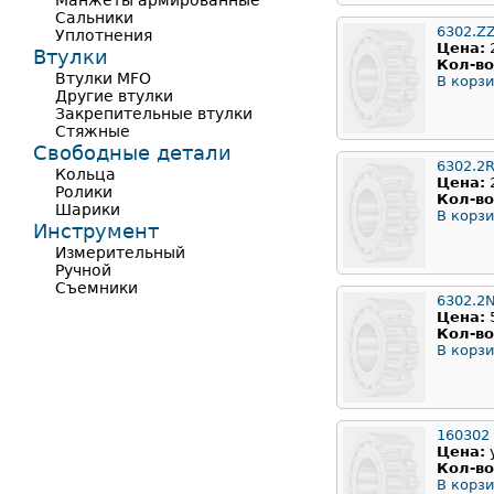
Манжеты армированные
Сальники
6302.Z
Уплотнения
Цена:
Втулки
Кол-во
Втулки MFO
В корзи
Другие втулки
Закрепительные втулки
Стяжные
Свободные детали
6302.2
Кольца
Цена:
Ролики
Кол-во
Шарики
В корзи
Инструмент
Измерительный
Ручной
Съемники
6302.2
Цена:
Кол-во
В корзи
160302
Цена:
Кол-во
В корзи