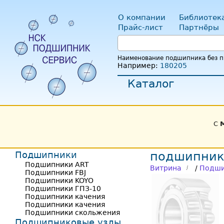
О компании
Библиотек
Прайс-лист
Партнёры
Наименование подшипника без пр
Например:
180205
Каталог
С
Подшипники
подшипник
Подшипники ART
Витрина
/
Подши
Подшипники FBJ
Подшипники KOYO
Подшипники ГПЗ-10
Подшипники качения
Подшипники качения
Подшипники скольжения
Подшипниковые узлы