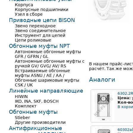
Корпуса
Корпусные подшипники
Узел в сборе
Приводные цепи BISON
Звено переходное
Звено соединительное
Инструмент для цепей
Цепи роликовые
Обгонные муфты NPT
Автономные обгонные муфты
GFR / GFRN / GL
Автономные обгонные муфты с
В нашем прайс-лис
ручкой GV/ GVG/ AV/ RS
расчёт. Так же мож
Встраиваемые обгонные
муфты ASNU / AE / AA /
Аналоги
Обгонные шариковые муфты
CSK / UK
Линейные направляющие
6302.2
HIWIN
Цена:
IKO, INA, SKF, BOSCH
Кол-во
Комплект
В корзи
Обгонные муфты
Stieber
Другие производители
Антифрикционные
60302а(