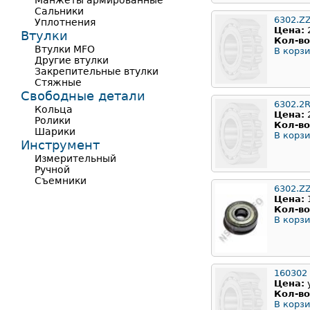
Манжеты армированные
Сальники
6302.Z
Уплотнения
Цена:
Втулки
Кол-во
Втулки MFO
В корзи
Другие втулки
Закрепительные втулки
Стяжные
Свободные детали
6302.2
Кольца
Цена:
Ролики
Кол-во
Шарики
В корзи
Инструмент
Измерительный
Ручной
Съемники
6302.Z
Цена:
Кол-во
В корзи
160302
Цена:
Кол-во
В корзи