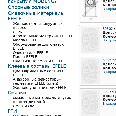
покрытия MODENGY
Цена:
Кол-во
Опорные ролики
В корзи
Смазочные материалы
EFELE
Жидкости для вакуумных
насосов
80302
/
СОЖ
Цена:
Аэрозольные материалы EFELE
Кол-во
Масла EFELE
В корзи
Оборудование для смазок
EFELE
Очистители EFELE
Пасты EFELE
6302.2
Пластичные смазки EFELE
Цена:
Клеевые составы EFELE
Кол-во
Цианакрилатные составы
В корзи
EFELE
Анаэробные фиксаторы-
герметики EFELE (клеи)
Жидкие уплотнители EFELE
Смазки
302
/ 4
Цена:
смазочные материалы других
Кол-во
производителей
В корзи
Смазки OKS
РТИ