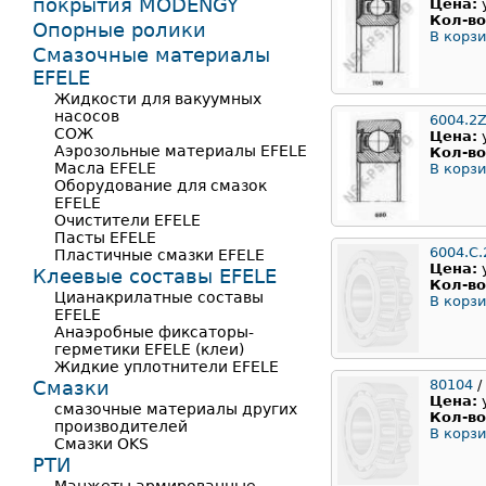
покрытия MODENGY
Цена:
Кол-во
Опорные ролики
В корзи
Смазочные материалы
EFELE
Жидкости для вакуумных
насосов
6004.2Z
СОЖ
Цена:
Аэрозольные материалы EFELE
Кол-во
Масла EFELE
В корзи
Оборудование для смазок
EFELE
Очистители EFELE
Пасты EFELE
6004.C.
Пластичные смазки EFELE
Цена:
Клеевые составы EFELE
Кол-во
Цианакрилатные составы
В корзи
EFELE
Анаэробные фиксаторы-
герметики EFELE (клеи)
Жидкие уплотнители EFELE
Смазки
80104
/
Цена:
смазочные материалы других
Кол-во
производителей
В корзи
Смазки OKS
РТИ