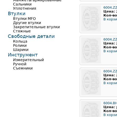
Манжеты армированные
Сальники
6004.Z
Уплотнения
Цена:
Втулки
Кол-во
Втулки MFO
В корзи
Другие втулки
Закрепительные втулки
Стяжные
Свободные детали
6004.Z
Кольца
Цена:
Ролики
Кол-во
Шарики
В корзи
Инструмент
Измерительный
Ручной
Съемники
6004.Z
Цена:
Кол-во
В корзи
6004.B
Цена:
Кол-во
В корзи