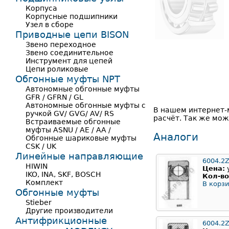
Корпуса
Корпусные подшипники
Узел в сборе
Приводные цепи BISON
Звено переходное
Звено соединительное
Инструмент для цепей
Цепи роликовые
Обгонные муфты NPT
Автономные обгонные муфты
GFR / GFRN / GL
Автономные обгонные муфты с
В нашем интернет-
ручкой GV/ GVG/ AV/ RS
расчёт. Так же мож
Встраиваемые обгонные
муфты ASNU / AE / AA /
Аналоги
Обгонные шариковые муфты
CSK / UK
Линейные направляющие
6004.2
HIWIN
Цена:
IKO, INA, SKF, BOSCH
Кол-во
Комплект
В корзи
Обгонные муфты
Stieber
Другие производители
Антифрикционные
6004.2