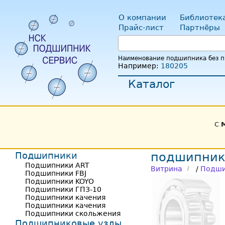
О компании
Библиотек
Прайс-лист
Партнёры
Наименование подшипника без пр
Например:
180205
Каталог
С
Подшипники
подшипник
Подшипники ART
Витрина
/
Подши
Подшипники FBJ
Подшипники KOYO
Подшипники ГПЗ-10
Подшипники качения
Подшипники качения
Подшипники скольжения
Подшипниковые узлы