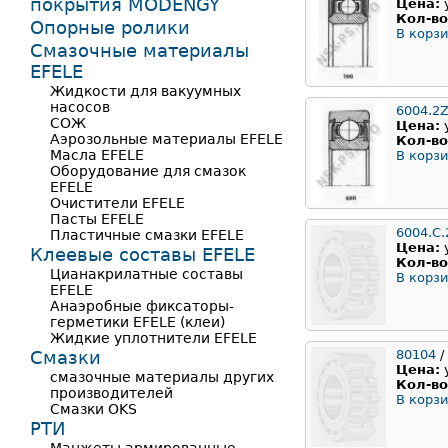
покрытия MODENGY
Цена:
Кол-во
Опорные ролики
В корзи
Смазочные материалы
EFELE
Жидкости для вакуумных
насосов
6004.2Z
СОЖ
Цена:
Аэрозольные материалы EFELE
Кол-во
Масла EFELE
В корзи
Оборудование для смазок
EFELE
Очистители EFELE
Пасты EFELE
6004.C.
Пластичные смазки EFELE
Цена:
Клеевые составы EFELE
Кол-во
Цианакрилатные составы
В корзи
EFELE
Анаэробные фиксаторы-
герметики EFELE (клеи)
Жидкие уплотнители EFELE
Смазки
80104
/
Цена:
смазочные материалы других
Кол-во
производителей
В корзи
Смазки OKS
РТИ