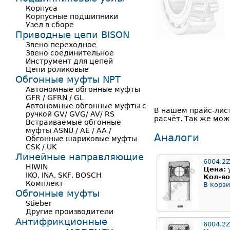
Корпуса
Корпусные подшипники
Узел в сборе
Приводные цепи BISON
Звено переходное
Звено соединительное
Инструмент для цепей
Цепи роликовые
Обгонные муфты NPT
Автономные обгонные муфты
GFR / GFRN / GL
Автономные обгонные муфты с
В нашем прайс-лис
ручкой GV/ GVG/ AV/ RS
расчёт. Так же мож
Встраиваемые обгонные
муфты ASNU / AE / AA /
Аналоги
Обгонные шариковые муфты
CSK / UK
Линейные направляющие
6004.2
HIWIN
Цена:
IKO, INA, SKF, BOSCH
Кол-во
Комплект
В корзи
Обгонные муфты
Stieber
Другие производители
Антифрикционные
6004.2