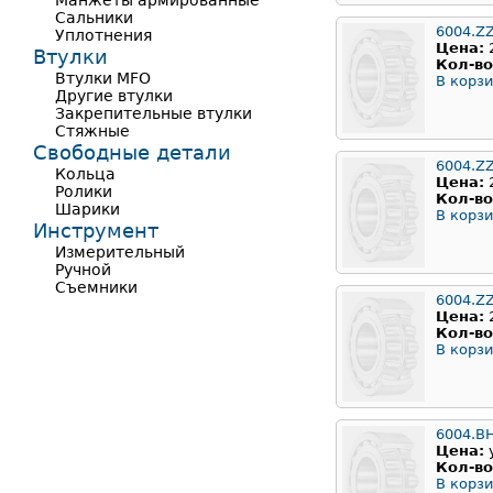
Манжеты армированные
Сальники
6004.Z
Уплотнения
Цена:
Втулки
Кол-во
Втулки MFO
В корзи
Другие втулки
Закрепительные втулки
Стяжные
Свободные детали
6004.Z
Кольца
Цена:
Ролики
Кол-во
Шарики
В корзи
Инструмент
Измерительный
Ручной
Съемники
6004.Z
Цена:
Кол-во
В корзи
6004.B
Цена:
Кол-во
В корзи