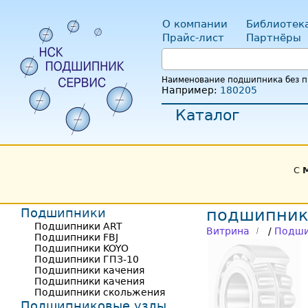
О компании
Библиотек
Прайс-лист
Партнёры
Наименование подшипника без пр
Например:
180205
Каталог
С
Подшипники
подшипник
Подшипники ART
Витрина
/
Подши
Подшипники FBJ
Подшипники KOYO
Подшипники ГПЗ-10
Подшипники качения
Подшипники качения
Подшипники скольжения
Подшипниковые узлы