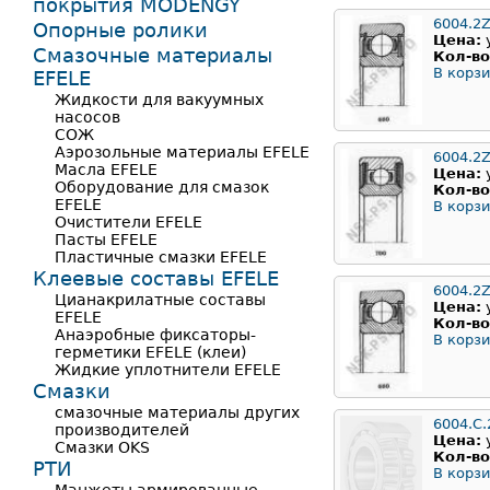
покрытия MODENGY
6004.2
Опорные ролики
Цена:
Смазочные материалы
Кол-во
В корзи
EFELE
Жидкости для вакуумных
насосов
СОЖ
Аэрозольные материалы EFELE
6004.2
Масла EFELE
Цена:
Оборудование для смазок
Кол-во
EFELE
В корзи
Очистители EFELE
Пасты EFELE
Пластичные смазки EFELE
Клеевые составы EFELE
6004.2Z
Цианакрилатные составы
Цена:
EFELE
Кол-во
Анаэробные фиксаторы-
В корзи
герметики EFELE (клеи)
Жидкие уплотнители EFELE
Смазки
смазочные материалы других
6004.C.
производителей
Цена:
Смазки OKS
Кол-во
РТИ
В корзи