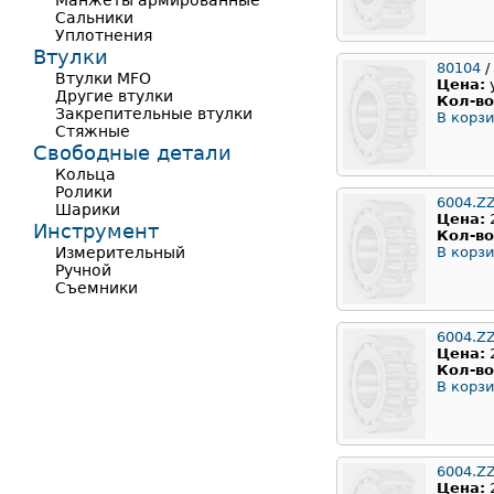
Манжеты армированные
Сальники
Уплотнения
Втулки
80104
/
Втулки MFO
Цена:
Другие втулки
Кол-во
Закрепительные втулки
В корзи
Стяжные
Свободные детали
Кольца
Ролики
6004.Z
Шарики
Цена:
Инструмент
Кол-во
Измерительный
В корзи
Ручной
Съемники
6004.Z
Цена:
Кол-во
В корзи
6004.Z
Цена: