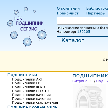
О компании
Библиотек
Прайс-лист
Партнёры
Наименование подшипника без пр
Например:
180205
Каталог
С
Подшипники
подшипник 
Подшипники ART
Витрина
/
Подши
Подшипники FBJ
Подшипники KOYO
Подшипники ГПЗ-10
Подшипники качения
Подшипники качения
Подшипники скольжения
Подшипниковые узлы