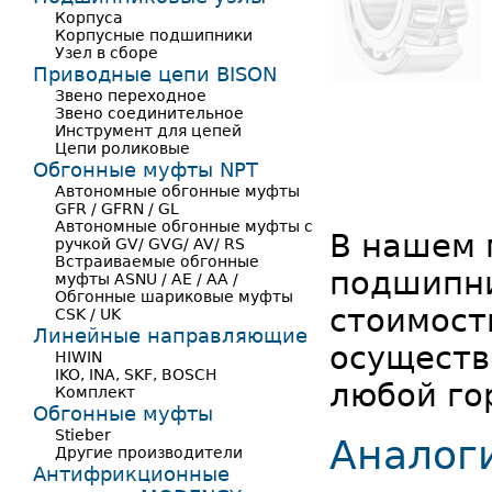
Корпуса
Корпусные подшипники
Узел в сборе
Приводные цепи BISON
Звено переходное
Звено соединительное
Инструмент для цепей
Цепи роликовые
Обгонные муфты NPT
Автономные обгонные муфты
GFR / GFRN / GL
Автономные обгонные муфты с
В нашем 
ручкой GV/ GVG/ AV/ RS
Встраиваемые обгонные
подшипни
муфты ASNU / AE / AA /
Обгонные шариковые муфты
стоимост
CSK / UK
Линейные направляющие
осуществ
HIWIN
IKO, INA, SKF, BOSCH
любой го
Комплект
Обгонные муфты
Stieber
Аналог
Другие производители
Антифрикционные