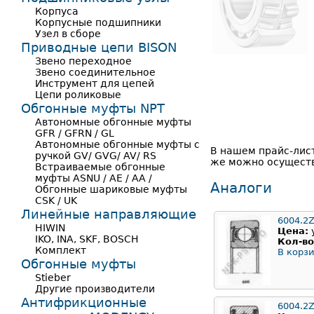
Корпуса
Корпусные подшипники
Узел в сборе
Приводные цепи BISON
Звено переходное
Звено соединительное
Инструмент для цепей
Цепи роликовые
Обгонные муфты NPT
Автономные обгонные муфты
GFR / GFRN / GL
Автономные обгонные муфты с
В нашем прайс-лис
ручкой GV/ GVG/ AV/ RS
же можно осуществ
Встраиваемые обгонные
муфты ASNU / AE / AA /
Аналоги
Обгонные шариковые муфты
CSK / UK
Линейные направляющие
6004.2
HIWIN
Цена:
IKO, INA, SKF, BOSCH
Кол-во
Комплект
В корзи
Обгонные муфты
Stieber
Другие производители
Антифрикционные
6004.2