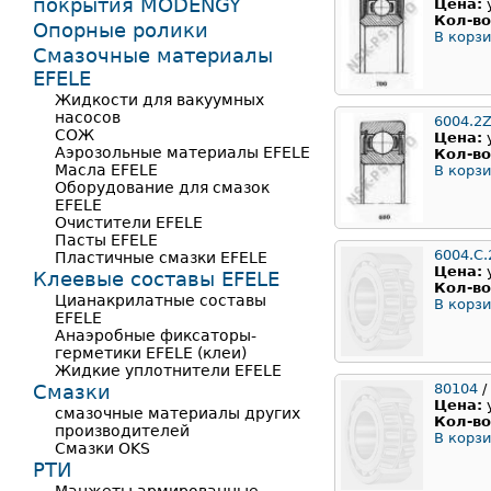
покрытия MODENGY
Цена:
Кол-во
Опорные ролики
В корзи
Смазочные материалы
EFELE
Жидкости для вакуумных
насосов
6004.2Z
СОЖ
Цена:
Аэрозольные материалы EFELE
Кол-во
Масла EFELE
В корзи
Оборудование для смазок
EFELE
Очистители EFELE
Пасты EFELE
6004.C.
Пластичные смазки EFELE
Цена:
Клеевые составы EFELE
Кол-во
Цианакрилатные составы
В корзи
EFELE
Анаэробные фиксаторы-
герметики EFELE (клеи)
Жидкие уплотнители EFELE
Смазки
80104
/
Цена:
смазочные материалы других
Кол-во
производителей
В корзи
Смазки OKS
РТИ