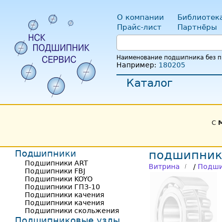
О компании
Библиотек
Прайс-лист
Партнёры
Наименование подшипника без пр
Например:
180205
Каталог
С
Подшипники
подшипник
Подшипники ART
Витрина
/
Подши
Подшипники FBJ
Подшипники KOYO
Подшипники ГПЗ-10
Подшипники качения
Подшипники качения
Подшипники скольжения
Подшипниковые узлы