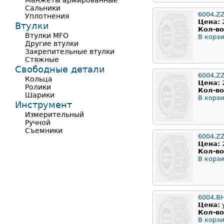
Манжеты армированные
Сальники
6004.Z
Уплотнения
Цена:
Втулки
Кол-во
Втулки MFO
В корзи
Другие втулки
Закрепительные втулки
Стяжные
Свободные детали
6004.Z
Кольца
Цена:
Ролики
Кол-во
Шарики
В корзи
Инструмент
Измерительный
Ручной
Съемники
6004.Z
Цена:
Кол-во
В корзи
6004.B
Цена:
Кол-во
В корзи